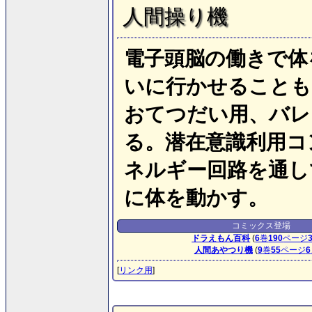
人間操り機
電子頭脳の働きで体
いに行かせることも
おてつだい用、バレ
る。潜在意識利用コ
ネルギー回路を通し
に体を動かす。
コミックス登場
ドラえもん百科
(
6
巻
190
ページ
人間あやつり機
(
9
巻
55
ページ
6
[
リンク用
]