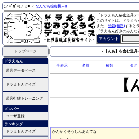
(ノ=ﾟдﾟ=)ノミ■ ＜
なんでも操縦機～!!
「ドラえもん秘密道具デ
このサイトは、ドラえも
また、
登録(無料)
すると
ドラえもん好きのみんな
アカウント
トップページ
- 【んあ】を含む道具 
ドラえもん
全表示
名前
種類
タグ
道具データベース
【
ドラえもんクイズ
道具打鍵トレーニング
メンバー
ユーザ登録
ランキング
ドラえもんクイズ
かんかくそうしんあんてな