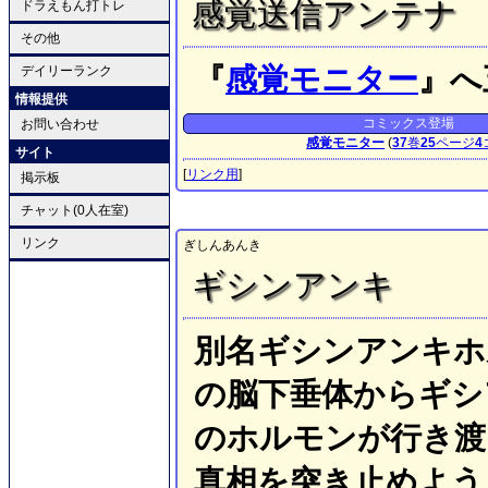
感覚送信アンテナ
ドラえもん打トレ
その他
『
感覚モニター
』へ
デイリーランク
情報提供
コミックス登場
お問い合わせ
感覚モニター
(
37
巻
25
ページ
4
サイト
[
リンク用
]
掲示板
チャット(0人在室)
リンク
ぎしんあんき
ギシンアンキ
別名ギシンアンキホ
の脳下垂体からギシ
のホルモンが行き渡
真相を突き止めよう