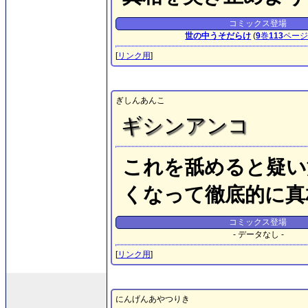
コミックス登場
世の中うそだらけ
(
9
巻
113
ペー
[
リンク用
]
ぎしんあんこ
ギシンアンコ
これを舐めると疑い
くなって徹底的に真
コミックス登場
- データなし -
[
リンク用
]
にんげんあやつりき