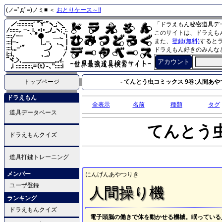
(ノ=ﾟдﾟ=)ノミ■ ＜
おとりケース～!!
「ドラえもん秘密道具デ
このサイトは、ドラえも
また、
登録(無料)
すると
ドラえもん好きのみんな
アカウント
トップページ
- てんとう虫コミックス 9巻:人間あやつ
ドラえもん
全表示
名前
種類
タグ
道具データベース
てんとう
ドラえもんクイズ
道具打鍵トレーニング
メンバー
にんげんあやつりき
ユーザ登録
人間操り機
ランキング
ドラえもんクイズ
電子頭脳の働きで体を動かせる機械。眠っている