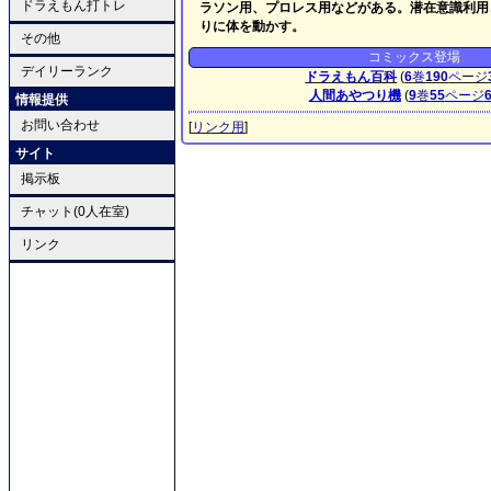
ドラえもん打トレ
ラソン用、プロレス用などがある。潜在意識利用
りに体を動かす。
その他
コミックス登場
デイリーランク
ドラえもん百科
(
6
巻
190
ページ
人間あやつり機
(
9
巻
55
ページ
情報提供
お問い合わせ
[
リンク用
]
サイト
掲示板
チャット(0人在室)
リンク