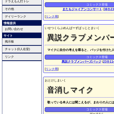
ドラえもん打トレ
コミックス登場
その他
またもジャイアンコンサート
(
38
巻
2
デイリーランク
[
リンク用
]
情報提供
いせつくらぶめんばーずばっじとまいく
お問い合わせ
異説クラブメンバ
サイト
掲示板
チャット(0人在室)
マイクに自分の考えを喋ると、バッジを付けた
リンク
コミックス登場
異説クラブメンバーズバッジ
(
23
巻
11
[
リンク用
]
おとけしまいく
音消しマイク
歌っている本人には聞こえるが、まわりの人に
コミックス登場