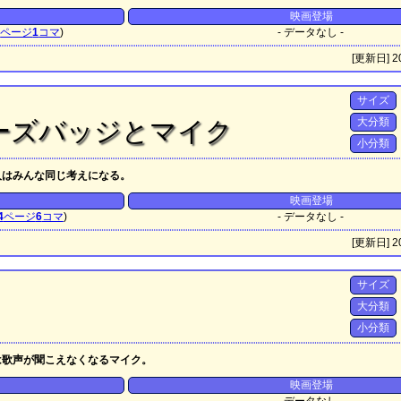
映画登場
3
ページ
1
コマ
)
- データなし -
[更新日] 20
サイズ
大分類
ーズバッジとマイク
小分類
人はみんな同じ考えになる。
映画登場
4
ページ
6
コマ
)
- データなし -
[更新日] 20
サイズ
大分類
小分類
は歌声が聞こえなくなるマイク。
映画登場