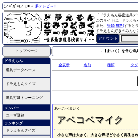
(ノ=ﾟдﾟ=)ノミ■ ＜
夢テレビ～!!
「ドラえもん秘密道具デ
このサイトは、ドラえも
また、
登録(無料)
すると
ドラえもん好きのみんな
アカウント
トップページ
- 【まいく】を含む道具
ドラえもん
全表示
名前
種類
タグ
道具データベース
ドラえもんクイズ
道具打鍵トレーニング
メンバー
あべこべまいく
ユーザ登録
アベコベマイク
ランキング
ドラえもんクイズ
小さな声は大きく、大きな声ほど小さく再生さ