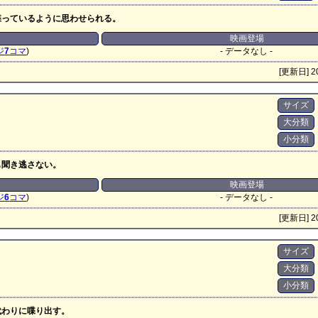
喋っているように思わせられる。
映画登場
ジ
7
コマ
)
- データなし -
[更新日] 20
サイズ
大分類
小分類
も聞き逃さない。
映画登場
ジ
6
コマ
)
- データなし -
[更新日] 20
サイズ
大分類
小分類
代わりに喋り出す。