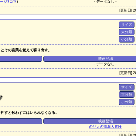
ページ
7
コマ
)
- データなし -
[更新日] 20
サイズ
大分類
小分類
るとその言葉を覚えて喋り出す。
映画登場
- データなし -
[更新日] 20
サイズ
大分類
ク
小分類
を押すと歌わずにはいられなくなる。
映画登場
のび太の南海大冒険
[更新日] 20