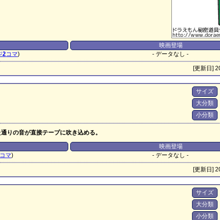
映画登場
ジ
2
コマ
)
- データなし -
[更新日] 20
サイズ
大分類
小分類
た通りの音が直接テープに吹き込める。
映画登場
コマ
)
- データなし -
[更新日] 20
サイズ
大分類
小分類