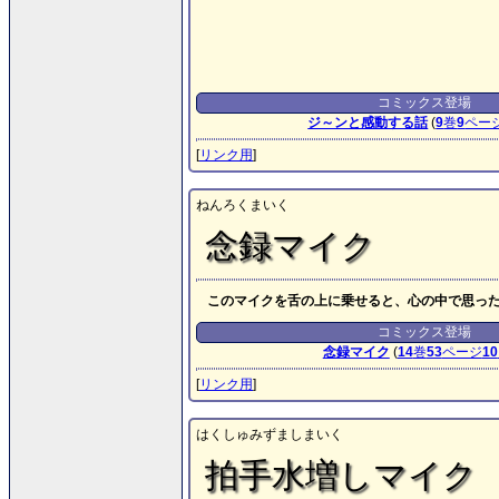
コミックス登場
ジ～ンと感動する話
(
9
巻
9
ペー
[
リンク用
]
ねんろくまいく
念録マイク
このマイクを舌の上に乗せると、心の中で思っ
コミックス登場
念録マイク
(
14
巻
53
ページ
10
[
リンク用
]
はくしゅみずましまいく
拍手水増しマイク