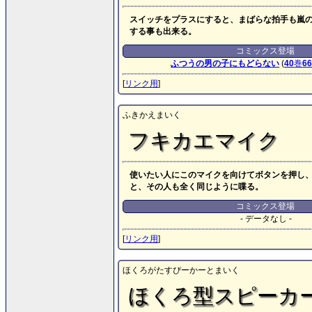
スイッチをプラスにすると、まばらな拍手も嵐
する事も出来る。
コミックス登場
ふつうの男の子にもどらない
(
40
巻
6
[
リンク用
]
ふきかえまいく
フキカエマイク
使いたい人にこのマイクを向けてボタンを押し
と、その人も全く同じように喋る。
コミックス登場
- データなし -
[
リンク用
]
ほくろがたすぴーかーとまいく
ほくろ型スピーカ