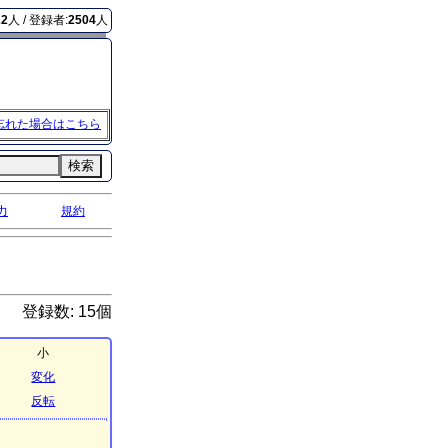
22
人 / 登録者:
2504
人
忘れた場合はこちら
検索
力
規約
登録数: 15個
小
変化
反転