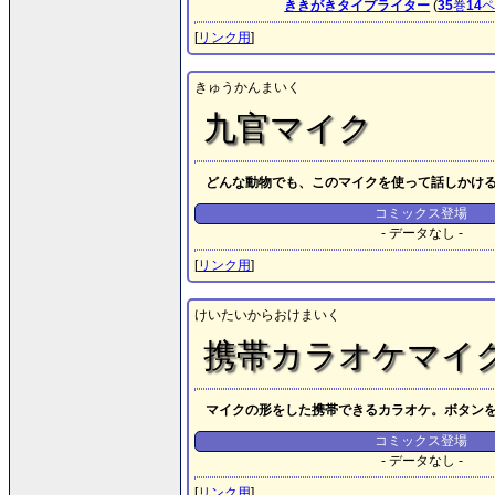
ききがきタイプライター
(
35
巻
14
[
リンク用
]
きゅうかんまいく
九官マイク
どんな動物でも、このマイクを使って話しかけ
コミックス登場
- データなし -
[
リンク用
]
けいたいからおけまいく
携帯カラオケマイ
マイクの形をした携帯できるカラオケ。ボタン
コミックス登場
- データなし -
[
リンク用
]