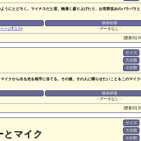
のようにとどろく。マイナスだと逆。物凄く盛り上げたり、お世辞並みのパラパラと
映画登場
6
ページ
7
コマ
)
- データなし -
[更新日] 20
サイズ
大分類
小分類
、マイクから出る光を相手に当てる。その後、その人に喋らせたいことをこのマイク
映画登場
- データなし -
[更新日] 20
サイズ
大分類
ーとマイク
小分類