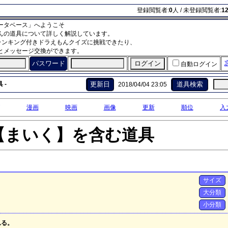
登録閲覧者:
0
人 / 未登録閲覧者:
1
ータベース」へようこそ
んの道具について詳しく解説しています。
ランキング付きドラえもんクイズに挑戦できたり、
とメッセージ交換ができます。
パスワード
自動ログイン
 -
更新日
道具検索
2018/04/04 23:05
漫画
映画
画像
更新
順位
入
【まいく】を含む道具
サイズ
大分類
小分類
れる。