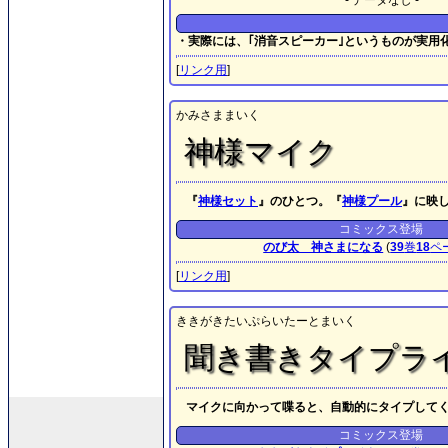
- データなし -
・実際には、｢消音スピーカー｣というものが実用
[
リンク用
]
かみさままいく
神様マイク
『
神様セット
』のひとつ。『
神様プール
』に映
コミックス登場
のび太 神さまになる
(
39
巻
18
ペ
[
リンク用
]
ききがきたいぷらいたーとまいく
聞き書きタイプラ
マイクに向かって喋ると、自動的にタイプして
コミックス登場