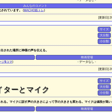
- データなし -
みんなのコメント
化されています。
(
MACHO筋トレ
)
[更新日] 20
サイズ
大分類
小分類
し出された場所に神様の声を伝える。
映画登場
ージ
5
コマ
)
- データなし -
[更新日] 20
サイズ
大分類
イターとマイク
小分類
くれる。マイクに話す声の大きさによって字の大きさも変わる。マイクは値段が高い
映画登場