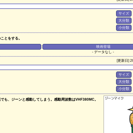
サイズ
大分類
小分類
のことをする。
映画登場
- データなし -
[更新日] 20
サイズ
大分類
小分類
も、ジーンと感動してしまう。感動周波数はVHF380MC。