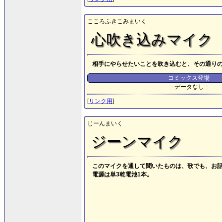
こころふきこみまいく
心吹き込みマイク
相手にやらせたいことを吹き込むと、その通り
コミックス登場
- データなし -
[
リンク用
]
じーんまいく
ジーンマイク
このマイクを通して聞いたものは、歌でも、お話で
電源は単3乾電池1本。