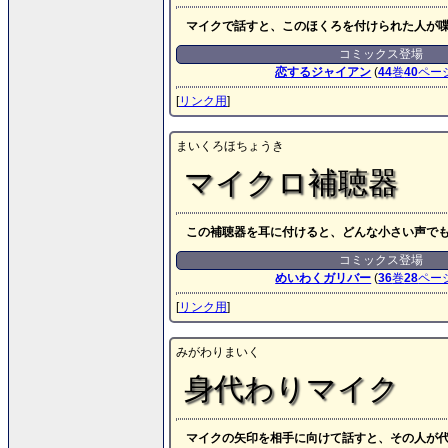
マイクで話すと、このほくろを付けられた人が
コミックス登場
恋するジャイアン
(
44
巻
40
ペー
[
リンク用
]
まいくろほちょうき
マイクロ補聴器
この補聴器を耳に付けると、どんな小さい声で
コミックス登場
めいわくガリバー
(
36
巻
28
ペー
[
リンク用
]
みがわりまいく
身代わりマイク
マイクの矢印を相手に向けて話すと、その人が