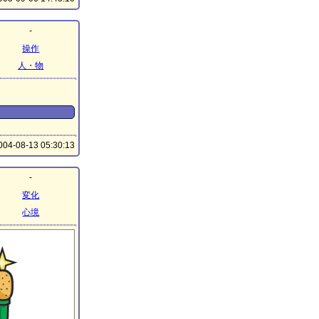
-
操作
人・物
04-08-13 05:30:13
-
変化
心境