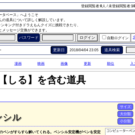
登録閲覧者:
0
人 / 未登録閲覧者:
1
ータベース」へようこそ
んの道具について詳しく解説しています。
ランキング付きドラえもんクイズに挑戦できたり、
とメッセージ交換ができます。
パスワード
自動ログイン
-
更新日
道具検索
2018/04/04 23:05
漫画
映画
画像
更新
順位
入
【しる】を含む道具
サイズ
大分類
ンシル
小分類
のペンがすらすら解いてくれる。ペンシル安定機がペンを安定