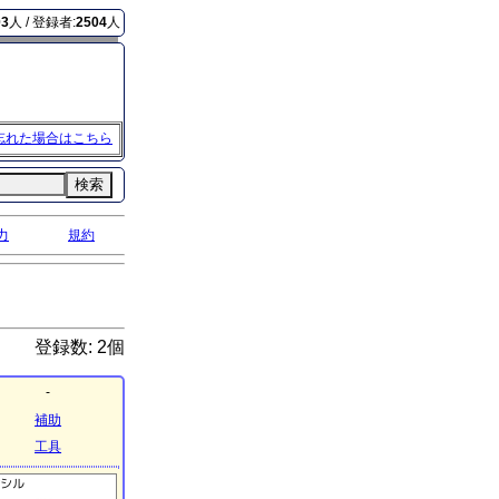
03
人 / 登録者:
2504
人
忘れた場合はこちら
検索
力
規約
登録数: 2個
-
補助
工具