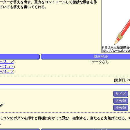
ーターが答えを出す。重力をコントロールして微妙な動きを作
ていても答えを書いてくれる。
映画登場
ージ
2
コマ
)
- データなし -
ージ
7
コマ
)
ージ
4
コマ
)
[更新日] 20
サイズ
大分類
ル
小分類
モコンのボタンを押すと目標に向かって飛び、破裂する。当たると丸焦げになる。
。