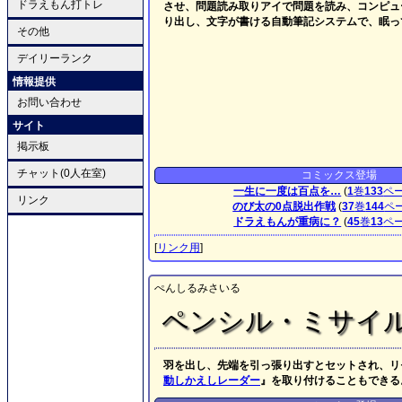
ドラえもん打トレ
させ、問題読み取りアイで問題を読み、コンピュ
り出し、文字が書ける自動筆記システムで、眠っ
その他
デイリーランク
情報提供
お問い合わせ
サイト
掲示板
チャット(0人在室)
コミックス登場
一生に一度は百点を…
(
1
巻
133
ペ
リンク
のび太の0点脱出作戦
(
37
巻
144
ペ
ドラえもんが重病に？
(
45
巻
13
ペ
[
リンク用
]
ぺんしるみさいる
ペンシル・ミサイ
羽を出し、先端を引っ張り出すとセットされ、リ
動しかえしレーダー
』を取り付けることもできる