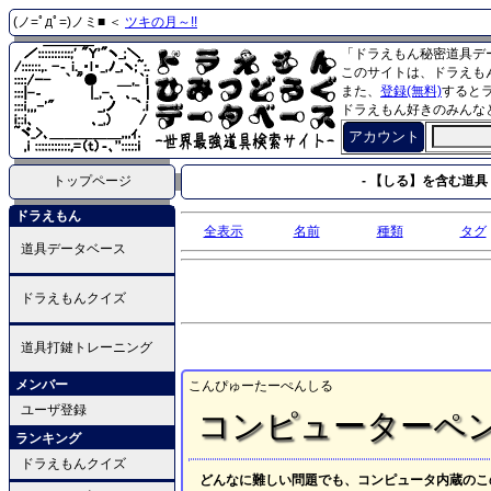
(ノ=ﾟдﾟ=)ノミ■ ＜
ツキの月～!!
「ドラえもん秘密道具デ
このサイトは、ドラえも
また、
登録(無料)
すると
ドラえもん好きのみんな
アカウント
トップページ
- 【しる】を含む道具 
ドラえもん
全表示
名前
種類
タグ
道具データベース
ドラえもんクイズ
道具打鍵トレーニング
メンバー
こんぴゅーたーぺんしる
ユーザ登録
コンピューターペ
ランキング
ドラえもんクイズ
どんなに難しい問題でも、コンピュータ内蔵のこ