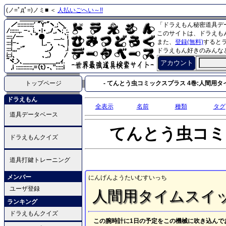
(ノ=ﾟдﾟ=)ノミ■ ＜
人払いごへい～!!
「ドラえもん秘密道具デ
このサイトは、ドラえも
また、
登録(無料)
すると
ドラえもん好きのみんな
アカウント
トップページ
- てんとう虫コミックスプラス 4巻:人間用タイ
ドラえもん
全表示
名前
種類
タグ
道具データベース
てんとう虫コミ
ドラえもんクイズ
道具打鍵トレーニング
メンバー
にんげんようたいむすいっち
ユーザ登録
人間用タイムスイ
ランキング
ドラえもんクイズ
この腕時計に1日の予定をこの機械に吹き込んで