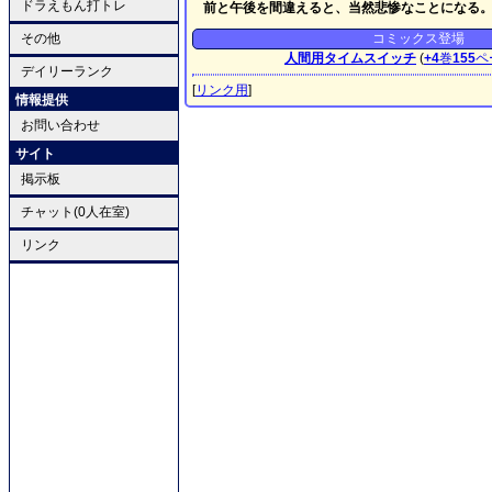
ドラえもん打トレ
前と午後を間違えると、当然悲惨なことになる
その他
コミックス登場
人間用タイムスイッチ
(
+4
巻
155
ペ
デイリーランク
[
リンク用
]
情報提供
お問い合わせ
サイト
掲示板
チャット(0人在室)
リンク