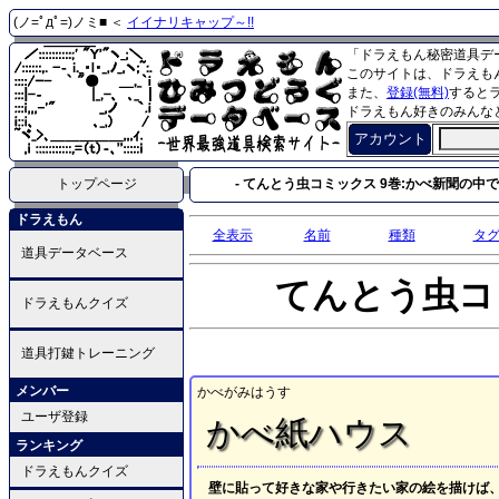
(ノ=ﾟдﾟ=)ノミ■ ＜
イイナリキャップ～!!
「ドラえもん秘密道具デ
このサイトは、ドラえも
また、
登録(無料)
すると
ドラえもん好きのみんな
アカウント
トップページ
- てんとう虫コミックス 9巻:かべ新聞の中で新
ドラえもん
全表示
名前
種類
タ
道具データベース
てんとう虫コ
ドラえもんクイズ
道具打鍵トレーニング
メンバー
かべがみはうす
ユーザ登録
かべ紙ハウス
ランキング
ドラえもんクイズ
壁に貼って好きな家や行きたい家の絵を描けば