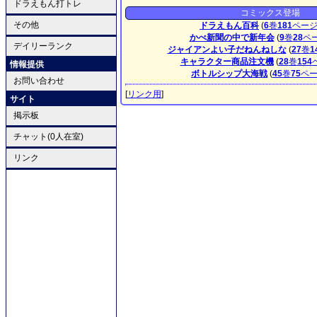
ドラえもん打トレ
コミックス登場
その他
ドラえもん百科
(
6
巻
181
ペー
かべ新聞の中で新年会
(
9
巻
28
ペ
デイリーランク
ジャイアンよい子だねんねしな
(
27
巻
1
キャラクター商品注文機
(
28
巻
154
情報提供
ボトルシップ大海戦
(
45
巻
75
ペ
お問い合わせ
[
リンク用
]
サイト
掲示板
チャット(0人在室)
リンク