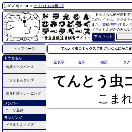
(ノ=ﾟдﾟ=)ノミ■ ＜
チリつもらせ機～!!
「ドラえもん秘密道具デ
このサイトは、ドラえも
また、
登録(無料)
すると
ドラえもん好きのみんな
アカウント
トップページ
- てんとう虫コミックス 7巻:さいなんにかこまれ
ドラえもん
全表示
名前
種類
タグ
道具データベース
てんとう虫
ドラえもんクイズ
道具打鍵トレーニング
こまれ
メンバー
ユーザ登録
ランキング
ドラえもんクイズ