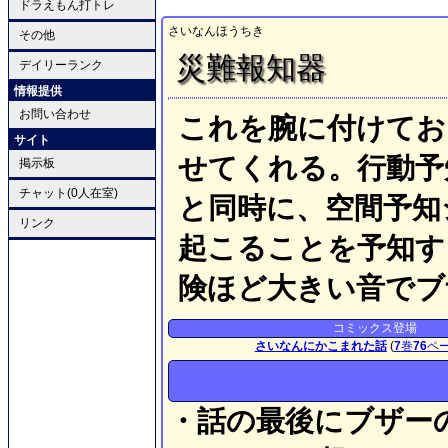
ドラえもん打トレ
さいなんほうちき
その他
災難報知器
デイリーランク
情報提供
お問い合わせ
これを腕に付けてお
サイト
せてくれる。行動予
掲示板
チャット(0人在室)
と同時に、空間予知
リンク
起こることを予知す
険ほど大きい音でブ
コミックス登場
さいなんにかこまれた話
(
7
巻
76
ペ
・話の最後にブザー