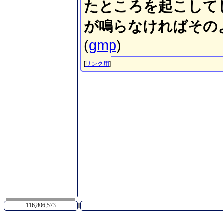
たところを起こして
が鳴らなければその
(
gmp
)
[
リンク用
]
116,806,573