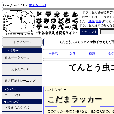
(ノ=ﾟдﾟ=)ノミ■ ＜
虫スカン～!!
「ドラえもん秘密道具デ
このサイトは、ドラえも
また、
登録(無料)
すると
ドラえもん好きのみんな
アカウント
トップページ
- てんとう虫コミックス 6巻:ドラえもん百科
ドラえもん
全表示
名前
種類
タ
道具データベース
てんとう虫
ドラえもんクイズ
道具打鍵トレーニング
メンバー
こだまらっかー
ユーザ登録
こだまラッカー
ランキング
ドラえもんクイズ
このラッカーを吹き付けると、音がこだまのよ