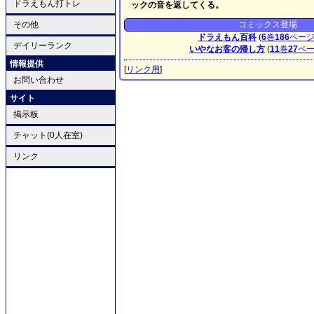
ドラえもん打トレ
ックの音を返してくる。
その他
コミックス登場
ドラえもん百科
(
6
巻
186
ペー
デイリーランク
いやなお客の帰し方
(
11
巻
27
ペ
情報提供
[
リンク用
]
お問い合わせ
サイト
掲示板
チャット(0人在室)
リンク