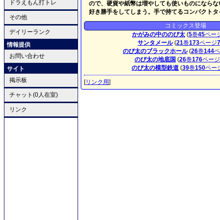
ドラえもん打トレ
ので、硬貨や紙幣は増やしても使いものにならな
好き勝手をしてしまう。手で持てるコンパクトタ
その他
コミックス登場
デイリーランク
かがみの中ののび太
(
5
巻
45
ペー
サンタメール
(
21
巻
173
ページ
情報提供
のび太のブラックホール
(
26
巻
144
ペ
お問い合わせ
のび太の地底国
(
26
巻
176
ページ
のび太の模型鉄道
(
39
巻
150
ペー
サイト
掲示板
[
リンク用
]
チャット(0人在室)
リンク