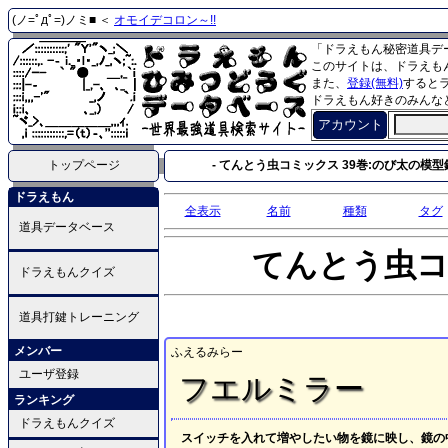
(ノ=ﾟдﾟ=)ノミ■ ＜
オモイデコロン～!!
「ドラえもん秘密道具デ
このサイトは、ドラえも
また、
登録(無料)
すると
ドラえもん好きのみんな
アカウント
トップページ
- てんとう虫コミックス 39巻:のび太の模型鉄道
ドラえもん
全表示
名前
種類
タグ
道具データベース
てんとう虫
ドラえもんクイズ
道具打鍵トレーニング
メンバー
ふえるみらー
ユーザ登録
フエルミラー
ランキング
ドラえもんクイズ
スイッチを入れて増やしたい物を鏡に映し、鏡の