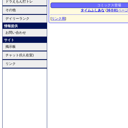
ドラえもん打トレ
コミックス登場
その他
タイムふしあな
(
36
巻
81
ペー
デイリーランク
[
リンク用
]
情報提供
お問い合わせ
サイト
掲示板
チャット(0人在室)
リンク