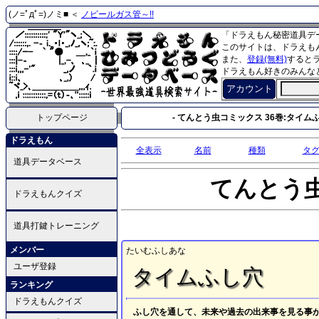
(ノ=ﾟдﾟ=)ノミ■ ＜
ノビールガス管～!!
「ドラえもん秘密道具デ
このサイトは、ドラえも
また、
登録(無料)
すると
ドラえもん好きのみんな
アカウント
トップページ
- てんとう虫コミックス 36巻:タイムふ
ドラえもん
全表示
名前
種類
タ
道具データベース
てんとう
ドラえもんクイズ
道具打鍵トレーニング
メンバー
たいむふしあな
ユーザ登録
タイムふし穴
ランキング
ドラえもんクイズ
ふし穴を通して、未来や過去の出来事を見る事