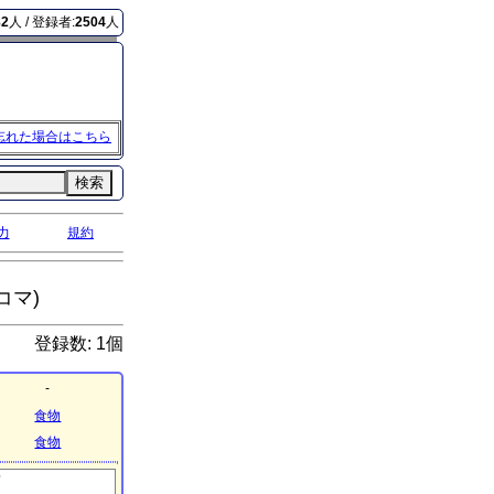
82
人 / 登録者:
2504
人
忘れた場合はこちら
検索
力
規約
コマ)
登録数: 1個
-
食物
食物