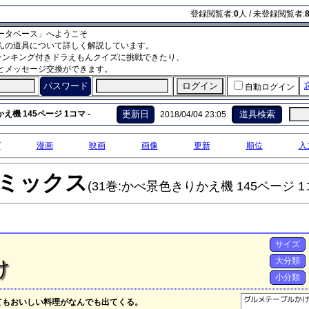
登録閲覧者:
0
人 / 未登録閲覧者:
ータベース」へようこそ
んの道具について詳しく解説しています。
ランキング付きドラえもんクイズに挑戦できたり、
とメッセージ交換ができます。
パスワード
自動ログイン
機 145ページ 1コマ -
更新日
道具検索
2018/04/04 23:05
グ
漫画
映画
画像
更新
順位
入
ミックス
(31巻:かべ景色きりかえ機 145ページ 1
サイズ
大分類
け
小分類
てもおいしい料理がなんでも出てくる。