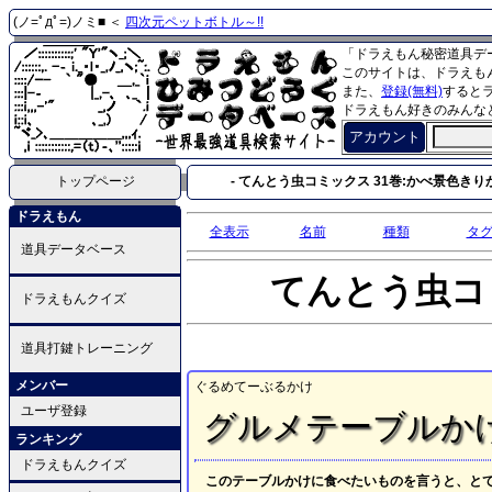
(ノ=ﾟдﾟ=)ノミ■ ＜
四次元ペットボトル～!!
「ドラえもん秘密道具デ
このサイトは、ドラえも
また、
登録(無料)
すると
ドラえもん好きのみんな
アカウント
トップページ
- てんとう虫コミックス 31巻:かべ景色きりかえ
ドラえもん
全表示
名前
種類
タ
道具データベース
てんとう虫コ
ドラえもんクイズ
道具打鍵トレーニング
メンバー
ぐるめてーぶるかけ
ユーザ登録
グルメテーブルか
ランキング
ドラえもんクイズ
このテーブルかけに食べたいものを言うと、と