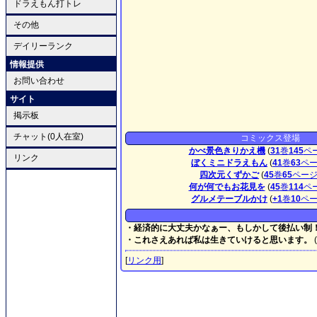
ドラえもん打トレ
その他
デイリーランク
情報提供
お問い合わせ
サイト
掲示板
チャット(0人在室)
コミックス登場
かべ景色きりかえ機
(
31
巻
145
ペ
リンク
ぼくミニドラえもん
(
41
巻
63
ペ
四次元くずかご
(
45
巻
65
ペー
何が何でもお花見を
(
45
巻
114
ペ
グルメテーブルかけ
(
+1
巻
10
ペ
・経済的に大丈夫かなぁー、もしかして後払い制
・これさえあれば私は生きていけると思います。
(
[
リンク用
]