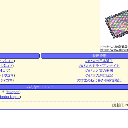
映画登場
ージ
1
コマ
)
のび太の日本誕生
ージ
2
コマ
)
のび太のドラビアンナイト
ジ
4
コマ
)
のび太と雲の王国
ージ
3
コマ
)
のび太の創世日記
ージ
7
コマ
)
のび太のねじ巻き都市冒険記
みんなのコメント
！？
(
takepon
)
tonbo-kopter
)
[更新日] 20