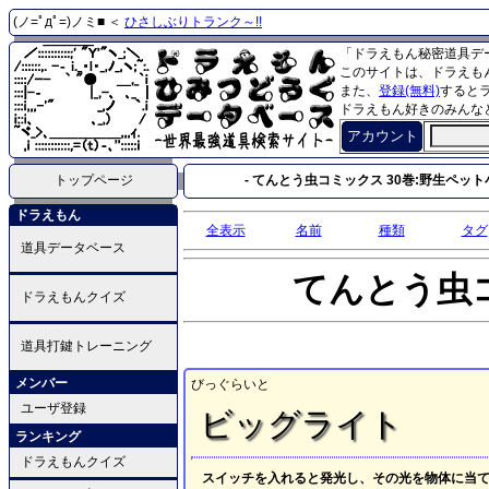
(ノ=ﾟдﾟ=)ノミ■ ＜
ひさしぶりトランク～!!
「ドラえもん秘密道具デ
このサイトは、ドラえも
また、
登録(無料)
すると
ドラえもん好きのみんな
アカウント
トップページ
- てんとう虫コミックス 30巻:野生ペット小
ドラえもん
全表示
名前
種類
タグ
道具データベース
てんとう虫
ドラえもんクイズ
道具打鍵トレーニング
メンバー
びっぐらいと
ユーザ登録
ビッグライト
ランキング
ドラえもんクイズ
スイッチを入れると発光し、その光を物体に当