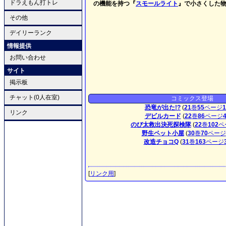
ドラえもん打トレ
の機能を持つ『
スモールライト
』で小さくした
その他
デイリーランク
情報提供
お問い合わせ
サイト
掲示板
チャット(0人在室)
コミックス登場
恐竜が出た!?
(
21
巻
55
ページ
1
リンク
デビルカード
(
22
巻
86
ページ
のび太救出決死探検隊
(
22
巻
102
ペ
野生ペット小屋
(
30
巻
70
ページ
改造チョコQ
(
31
巻
163
ページ
[
リンク用
]