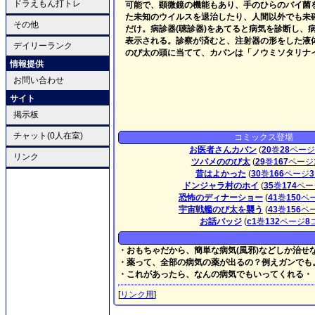
ドラえもん打トレ
可能で、顕微鏡の機能もあり、手のひらのバイ菌
た未知のウイルスを退治したり、人間以外でも未
その他
だけ。病診器(聴診器)をあてると病気を診断し、
表示される。診察が済むと、注射器の形をした液
デイリーランク
のび太の頭に当てて、カバンは「ノウミソタリナ
情報提供
お問い合わせ
サイト
掲示板
チャット(0人在室)
コミックス登場
お医者さんカバン
(
20
巻
28
ペー
リンク
ツバメののび太
(
29
巻
167
ページ
昔はよかった
(
30
巻
166
ページ
3
ドンジャラ村のホイ
(
35
巻
174
ペー
恐怖のディナーショー
(
41
巻
150
ペ
宇宙戦艦のび太を襲う
(
43
巻
156
ペ
お話バッジ
(
c1
巻
132
ページ
8
・おもちゃだから、簡単な病気(風邪)などしか治せ
・薬って、全部の病気の薬が出るの？例えガンでも
・これがあったら、なんの病気でもいってくれる・
[
リンク用
]