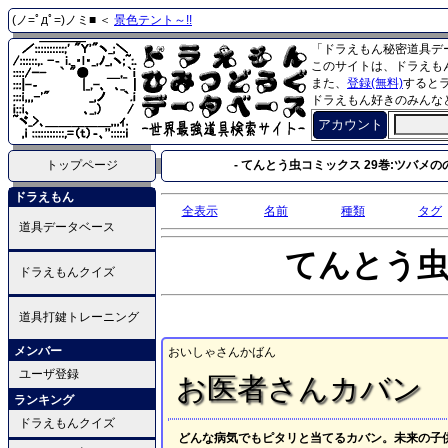
(ノ=ﾟдﾟ=)ノミ■ ＜
景色テント～!!
「ドラえもん秘密道具デ
このサイトは、ドラえも
また、
登録(無料)
すると
ドラえもん好きのみんな
アカウント
トップページ
- てんとう虫コミックス 29巻:ツバメのの
ドラえもん
全表示
名前
種類
タグ
道具データベース
てんとう
ドラえもんクイズ
道具打鍵トレーニング
メンバー
おいしゃさんかばん
ユーザ登録
お医者さんカバン
ランキング
ドラえもんクイズ
どんな病気でもピタリと当てるカバン。未来の子