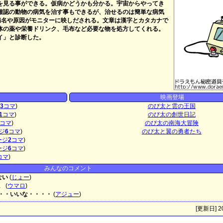
を見る事ができる。仮病かどうかも分かる。宇宙からやってき
確認の動物の病気を治す事もできるが、治せるのは簡単な病気
病名や原因がモニターに映しだされる。文章は漢字とカタカナで
体の薬や栄養ドリンク、毛布など必要な物を処方してくれる。
イ」と診断した。
映画登場
ジ
3
コマ
)
のび太と雲の王国
1
コマ
)
のび太の創世日記
コマ
)
のび太の南海大冒険
ジ
6
コマ
)
のび太と翼の勇者たち
ージ
2
コマ
)
ージ
6
コマ
)
コマ
)
みんなのコメント
ない
(
じょー
)
。
(
ウマロ
)
・・いいな・・・・
(
アジュー
)
[更新日] 20