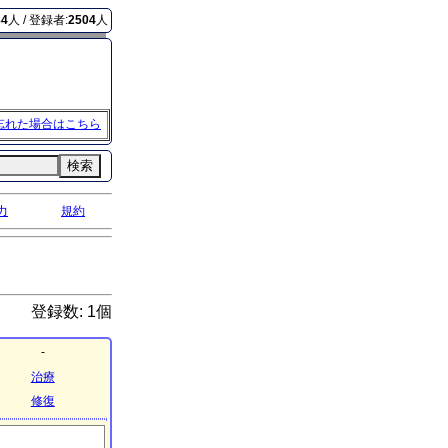
84
人 / 登録者:
2504
人
忘れた場合はこちら
検索
力
規約
登録数: 1個
-
治療
修復