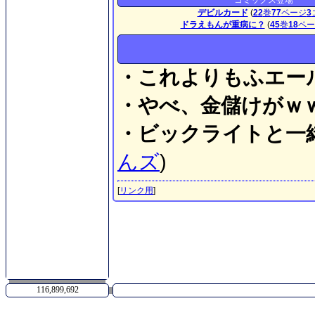
コミックス登場
デビルカード
(
22
巻
77
ページ
3
ドラえもんが重病に？
(
45
巻
18
ペー
・これよりもふエー
・やべ、金儲けがｗ
・ビックライトと一
んズ
)
[
リンク用
]
116,899,692