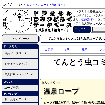
(ノ=ﾟдﾟ=)ノミ■ ＜
ぬいぐるみコートと詰め物～!!
「ドラえもん秘密道具デ
このサイトは、ドラえも
また、
登録(無料)
すると
ドラえもん好きのみんな
アカウント
トップページ
- てんとう虫コミックス 22巻:温泉ロープでいい湯
ドラえもん
全表示
名前
種類
タ
道具データベース
てんとう虫コ
ドラえもんクイズ
道具打鍵トレーニング
メンバー
おんせんろーぷ
ユーザ登録
温泉ロープ
ランキング
ドラえもんクイズ
ロープで囲んだ所が、温かくて良い香りの温泉