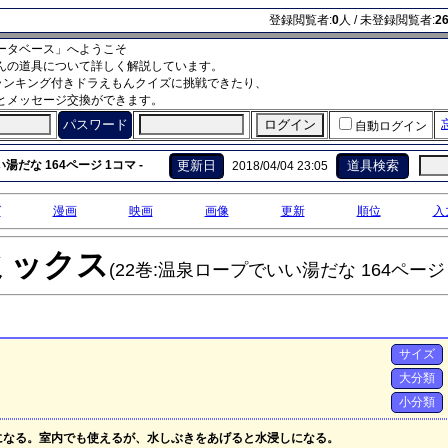
登録閲覧者:
0
人 / 未登録閲覧者:
2
ータベース」へようこそ
んの道具について詳しく解説しています。
ランキング付きドラえもんクイズに挑戦できたり、
とメッセージ交換ができます。
パスワード
自動ログイン
だな 164ページ 1コマ -
更新日
道具検索
2018/04/04 23:05
グ
漫画
映画
画像
更新
順位
入
ミックス
(22巻:温泉ロープでいい湯だな 164ページ 
サイズ
大分類
小分類
になる。室内でも使えるが、水しぶきをあげると水浸しになる。