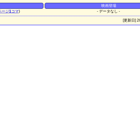
映画登場
ページ
1
コマ
)
- データなし -
[更新日] 20