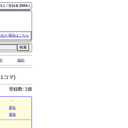
61
人 / 登録者:
2504
人
忘れた場合はこちら
検索
力
規約
1コマ)
登録数: 1個
-
変化
環境