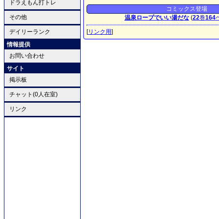
ドラえもん打トレ
コミックス登場
その他
温泉ロープでいい湯だな
(
22
巻
164
デイリーランク
[
リンク用
]
情報提供
お問い合わせ
サイト
掲示板
チャット(0人在室)
リンク