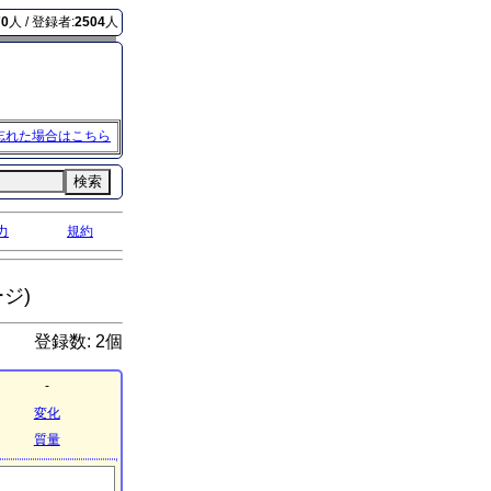
70
人 / 登録者:
2504
人
忘れた場合はこちら
検索
力
規約
ジ)
登録数: 2個
-
変化
質量