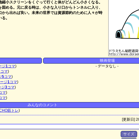
胞縮小スクリーンをくぐって行くと体がどんどん小さくなる。
を固める。元に戻る時は、小さな入り口からトンネルに入り、
口から出れば良い。未来の世界では資源節約のために人々が時
いる。
映画登場
ージ
1
コマ
)
- データなし -
3
コマ
)
ジ
5
コマ
)
ページ
1
コマ
)
ージ
3
コマ
)
コマ
)
コマ
)
みんなのコメント
CHO筋トレ
)
[更新日] 20
サイズ