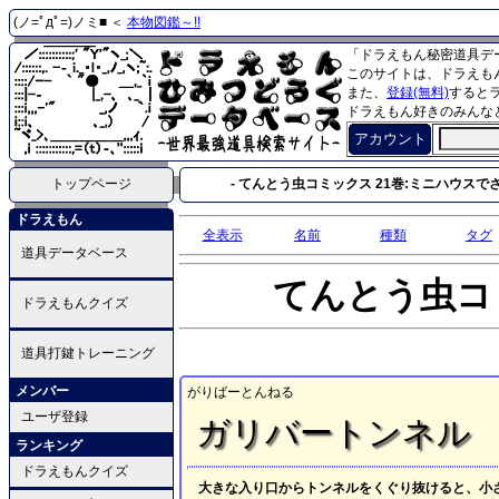
(ノ=ﾟдﾟ=)ノミ■ ＜
本物図鑑～!!
「ドラえもん秘密道具デ
このサイトは、ドラえも
また、
登録(無料)
すると
ドラえもん好きのみんな
アカウント
トップページ
- てんとう虫コミックス 21巻:ミニハウスでさ
ドラえもん
全表示
名前
種類
タグ
道具データベース
てんとう虫コ
ドラえもんクイズ
道具打鍵トレーニング
メンバー
がりばーとんねる
ユーザ登録
ガリバートンネル
ランキング
ドラえもんクイズ
大きな入り口からトンネルをくぐり抜けると、小