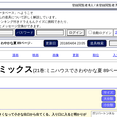
登録閲覧者:
0
人 / 未登録閲覧者:
ータベース」へようこそ
んの道具について詳しく解説しています。
ランキング付きドラえもんクイズに挑戦できたり、
とメッセージ交換ができます。
パスワード
自動ログイン
わやかな夏 89ページ -
更新日
道具検索
2018/04/04 23:05
漫画
映画
画像
更新
順位
入
ミックス
(21巻:ミニハウスでさわやかな夏 89ペー
サイズ
大分類
小分類
さくなって小さな出口から出てくる。入り口に入ると明かりが