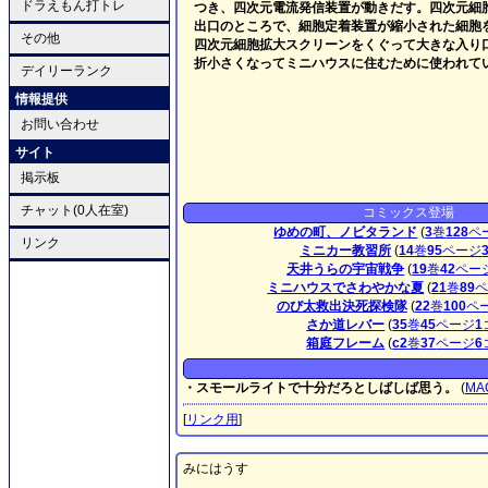
ドラえもん打トレ
つき、四次元電流発信装置が動きだす。四次元細
出口のところで、細胞定着装置が縮小された細胞
その他
四次元細胞拡大スクリーンをくぐって大きな入り
折小さくなってミニハウスに住むために使われて
デイリーランク
情報提供
お問い合わせ
サイト
掲示板
チャット(0人在室)
コミックス登場
ゆめの町、ノビタランド
(
3
巻
128
ペ
リンク
ミニカー教習所
(
14
巻
95
ページ
天井うらの宇宙戦争
(
19
巻
42
ペー
ミニハウスでさわやかな夏
(
21
巻
89
のび太救出決死探検隊
(
22
巻
100
ペ
さか道レバー
(
35
巻
45
ページ
1
箱庭フレーム
(
c2
巻
37
ページ
6
・スモールライトで十分だろとしばしば思う。
(
MA
[
リンク用
]
みにはうす