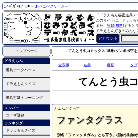
(ノ=ﾟдﾟ=)ノミ■ ＜
あべこべクリーム～!!
「ドラえもん秘密道具デ
このサイトは、ドラえも
また、
登録(無料)
すると
ドラえもん好きのみんな
アカウント
トップページ
- てんとう虫コミックス 18巻:タンポポ空をゆ
ドラえもん
全表示
名前
種類
タグ
道具データベース
てんとう虫
ドラえもんクイズ
道具打鍵トレーニング
メンバー
ふぁんたぐらす
ユーザ登録
ファンタグラス
ランキング
ドラえもんクイズ
別名「ファンタメガネ」とも言う。植物や動物