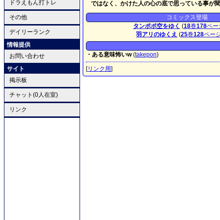
ドラえもん打トレ
ではなく、かけた人の心の底で思っている事が
その他
コミックス登場
タンポポ空をゆく
(
18
巻
178
ペー
デイリーランク
羽アリのゆくえ
(
25
巻
128
ペー
情報提供
・ある意味怖いw
(
takepon
)
お問い合わせ
サイト
[
リンク用
]
掲示板
チャット(0人在室)
リンク