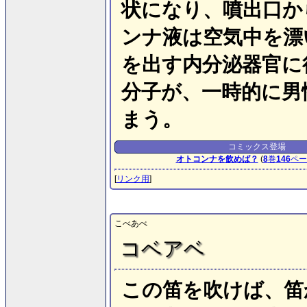
状になり、噴出口か
ンナ液は空気中を漂
を出す内分泌器官に
分子が、一時的に男
まう。
コミックス登場
オトコンナを飲めば？
(
8
巻
146
ペー
[
リンク用
]
こべあべ
コベアベ
この笛を吹けば、笛