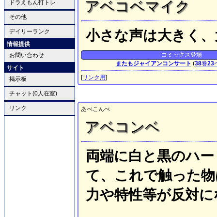
アベコベマイク
ドラえもん打トレ
その他
小さな声は大きく、
デイリーランク
情報提供
コミックス登場
お問い合わせ
またもジャイアンコンサート
(
38
巻
23
サイト
[
リンク用
]
掲示板
チャット(0人在室)
リンク
あべこんべ
アベコンベ
両端に白と黒のハー
て、これで触った物
力や特性等が反対に