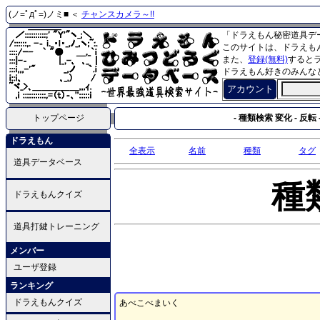
(ノ=ﾟдﾟ=)ノミ■ ＜
チャンスカメラ～!!
「ドラえもん秘密道具デ
このサイトは、ドラえも
また、
登録(無料)
すると
ドラえもん好きのみんな
アカウント
トップページ
- 種類検索 変化 - 反転 
ドラえもん
全表示
名前
種類
タグ
道具データベース
種
ドラえもんクイズ
道具打鍵トレーニング
メンバー
ユーザ登録
ランキング
ドラえもんクイズ
あべこべまいく