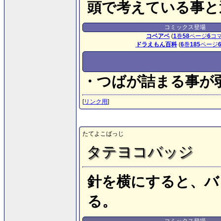
頭で考えている事と
コミックス登場
コベアベ
(
1
巻
58
ページ
6
コ
ドラえもん百科
(
6
巻
185
ページ
・つばが詰まる事が
[
リンク用
]
たてよこばっじ
タテヨコバッジ
針を横にすると、バ
る。