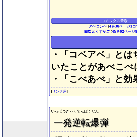
コミックス登場
アベコンベ
(
4
巻
38
ページ
1
コ
四次元くずかご
(
45
巻
62
ページ
・「コベアベ」とは
いたことがあべこべ
・「こべあべ」と効
[
リンク用
]
いっぱつぎゃくてんばくだん
一発逆転爆弾