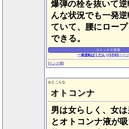
爆弾の栓を抜いて逆
んな状況でも一発逆
ていて、腰にロープ
できる。
コミックス登場
一発逆転ばくだん
(
+3
巻
65
ページ
[
リンク用
]
おとこんな
オトコンナ
男は女らしく、女は
とオトコンナ液が吸