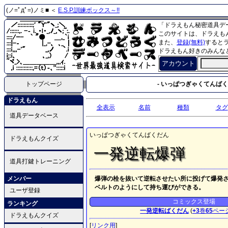
(ノ=ﾟдﾟ=)ノミ■ ＜
E.S.P.訓練ボックス～!!
「ドラえもん秘密道具デ
このサイトは、ドラえも
また、
登録(無料)
すると
ドラえもん好きのみんな
アカウント
トップページ
- いっぱつぎゃくてんばく
ドラえもん
全表示
名前
種類
タグ
道具データベース
いっぱつぎゃくてんばくだん
ドラえもんクイズ
一発逆転爆弾
道具打鍵トレーニング
メンバー
爆弾の栓を抜いて逆転させたい所に投げて爆発
ベルトのようにして持ち運びができる。
ユーザ登録
コミックス登場
ランキング
一発逆転ばくだん
(
+3
巻
65
ペー
ドラえもんクイズ
[
リンク用
]