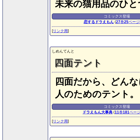
未来の猫用品のひと
コミックス登場
恋するドラえもん
(
27
巻
25
ページ
[
リンク用
]
しめんてんと
四面テント
四面だから、どんな
人のためのテント。
コミックス登場
ドラえもん大事典
(
11
巻
181
ペー
[
リンク用
]