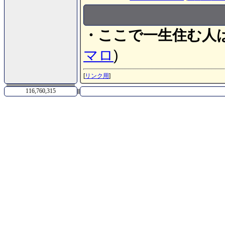
・ここで一生住む人
マロ
)
[
リンク用
]
116,760,315