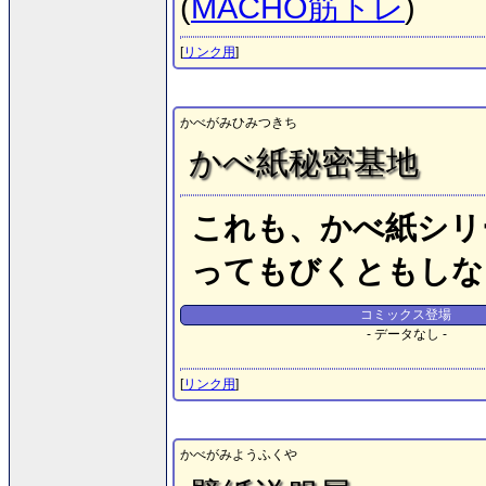
(
MACHO筋トレ
)
[
リンク用
]
かべがみひみつきち
かべ紙秘密基地
これも、かべ紙シリ
ってもびくともしな
コミックス登場
- データなし -
[
リンク用
]
かべがみようふくや