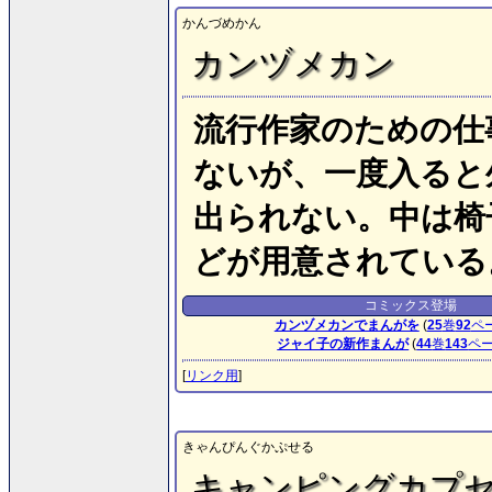
かんづめかん
カンヅメカン
流行作家のための仕
ないが、一度入ると
出られない。中は椅
どが用意されている
コミックス登場
カンヅメカンでまんがを
(
25
巻
92
ペ
ジャイ子の新作まんが
(
44
巻
143
ペ
[
リンク用
]
きゃんぴんぐかぷせる
キャンピングカプ