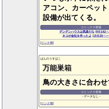
アコン、カーペット
設備が出てくる。
コミックス登場
デンデンハウスは気楽だな
(
9
巻
142
ペ
ネコが会社を作ったよ
(
15
巻
20
ペー
[
リンク用
]
ばんのうすばこ
万能巣箱
鳥の大きさに合わせ
コミックス登場
- データなし -
[
リンク用
]