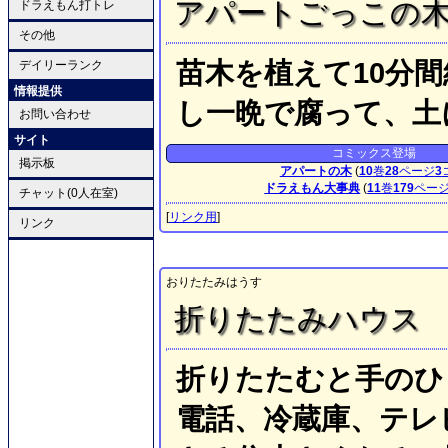
アパートごっこの
ドラえもん打トレ
その他
苗木を植えて10分
デイリーランク
情報提供
し一晩で腐って、土
お問い合わせ
サイト
コミックス登場
掲示板
アパートの木
(
10
巻
28
ページ
3
ドラえもん大事典
(
11
巻
179
ペー
チャット(0人在室)
[
リンク用
]
リンク
おりたたみはうす
折りたたみハウス
折りたたむと手のひ
電話、冷蔵庫、テレ