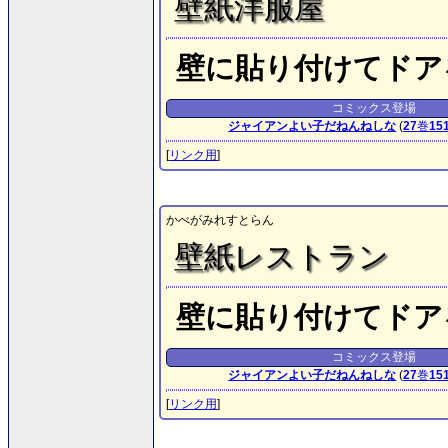
壁紙洋服屋
壁に貼り付けてドア
コミックス登場
ジャイアンよい子だねんねしな
(
27
巻
15
[
リンク用
]
かべがみれすとらん
壁紙レストラン
壁に貼り付けてドア
コミックス登場
ジャイアンよい子だねんねしな
(
27
巻
15
[
リンク用
]