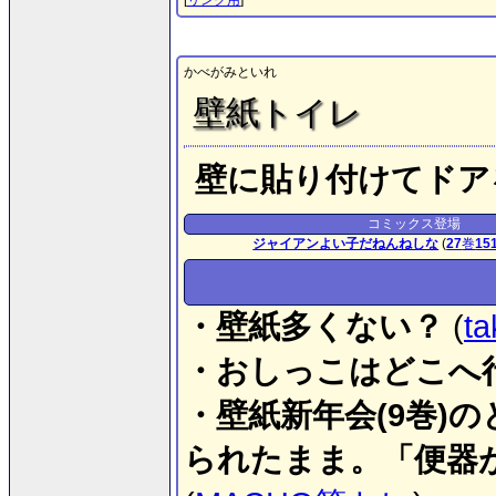
[
リンク用
]
かべがみといれ
壁紙トイレ
壁に貼り付けてドア
コミックス登場
ジャイアンよい子だねんねしな
(
27
巻
15
・壁紙多くない？
(
t
・おしっこはどこへ
・壁紙新年会(9巻)
られたまま。「便器