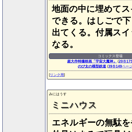
地面の中に埋めてス
できる。はしごで下
出てくる。付属スイ
なる。
コミックス登場
超大作特撮映画「宇宙大魔神」
(
20
巻
17
のび太の模型鉄道
(
39
巻
149
ペー
[
リンク用
]
みにはうす
ミニハウス
エネルギーの無駄を