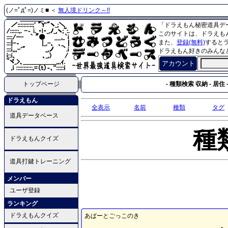
(ノ=ﾟдﾟ=)ノミ■ ＜
無人境ドリンク～!!
「ドラえもん秘密道具デ
このサイトは、ドラえも
また、
登録(無料)
すると
ドラえもん好きのみんな
アカウント
トップページ
- 種類検索 収納 - 居住 
ドラえもん
全表示
名前
種類
タグ
道具データベース
種
ドラえもんクイズ
道具打鍵トレーニング
メンバー
ユーザ登録
ランキング
ドラえもんクイズ
あぱーとごっこのき