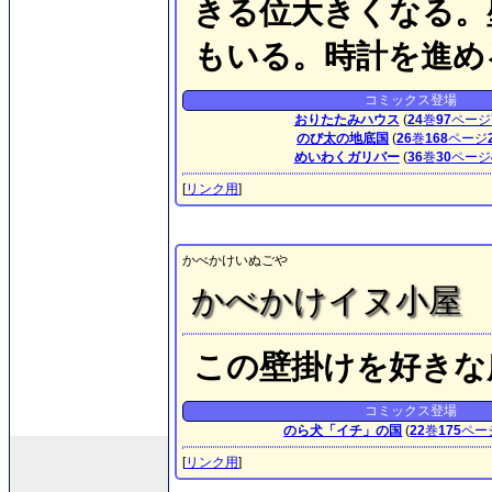
きる位大きくなる。
もいる。時計を進め
コミックス登場
おりたたみハウス
(
24
巻
97
ページ
のび太の地底国
(
26
巻
168
ページ
めいわくガリバー
(
36
巻
30
ページ
[
リンク用
]
かべかけいぬごや
かべかけイヌ小屋
この壁掛けを好きな
コミックス登場
のら犬「イチ」の国
(
22
巻
175
ペー
[
リンク用
]