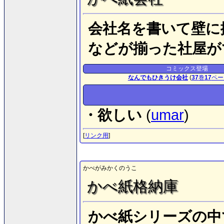
会社名を書いて壁に
などが揃った社屋が
コミックス登場
なんでもひきうけ会社
(
37
巻
17
ペー
・欲しい
(
umar
)
[
リンク用
]
かべがみかくのうこ
かべ紙格納庫
かべ紙シリーズの中