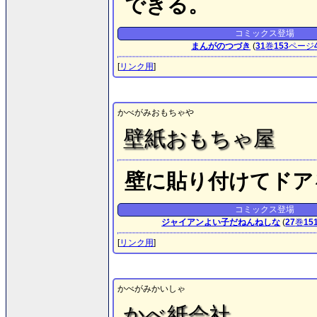
できる。
コミックス登場
まんがのつづき
(
31
巻
153
ページ
[
リンク用
]
かべがみおもちゃや
壁紙おもちゃ屋
壁に貼り付けてドア
コミックス登場
ジャイアンよい子だねんねしな
(
27
巻
15
[
リンク用
]
かべがみかいしゃ
かべ紙会社