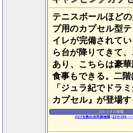
テニスボールほどの
プ用のカプセル型テ
イレが完備されてい
ら台が降りてきて、
あり、こちらは豪華
食事もできる。二階
「ジュラ紀でドラミ
カプセル』が登場す
コミックス登場
のび太救出決死探検隊
(
22
巻
105
ペ