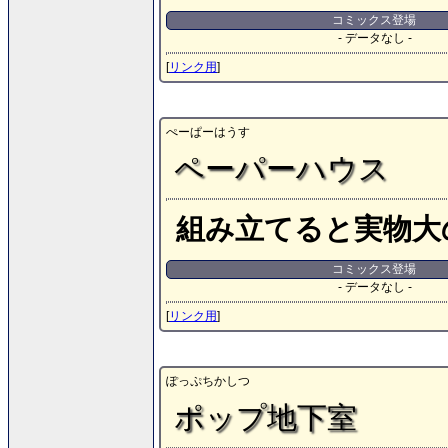
コミックス登場
- データなし -
[
リンク用
]
ぺーぱーはうす
ペーパーハウス
組み立てると実物大
コミックス登場
- データなし -
[
リンク用
]
ぽっぷちかしつ
ポップ地下室