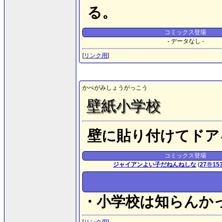
る。
コミックス登場
- データなし -
[
リンク用
]
かべがみしょうがっこう
壁紙小学校
壁に貼り付けてドア
コミックス登場
ジャイアンよい子だねんねしな
(
27
巻
15
・小学校は知らんか