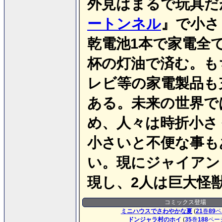
外見はまるで玩具だ
ートンネル
』で小さ
乾電池1本で家電全
杯の灯油で済む。も
レビ等の家電製品も
ある。未来の世界で
め、人々は時折小さ
小さいと不便な事も
い。現にジャイアン
現し、2人は巨大怪
コミックス登場
ミニハウスでさわやかな夏
(
21
巻
89
ペ
ドンジャラ村のホイ
(
35
巻
188
ペー