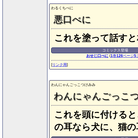
わるくちべに
悪口べに
これを塗って話すと
コミックス登場
おせじ口べに
(
1
巻
126
ページ
5
[
リンク用
]
わんにゃんごっこつけみみ
わんにゃんごっこ
これを頭に付けると
の耳なら犬に、猫の