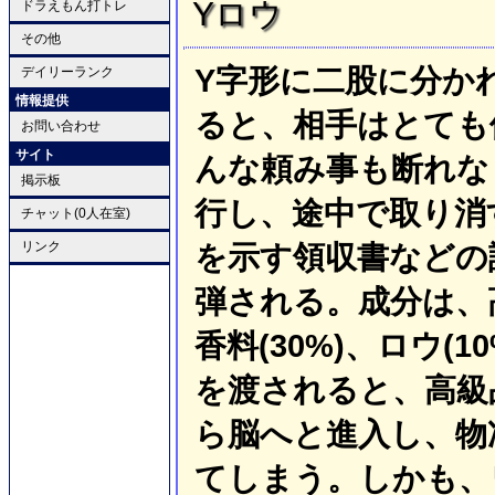
Yロウ
ドラえもん打トレ
その他
Y字形に二股に分か
デイリーランク
情報提供
ると、相手はとても
お問い合わせ
サイト
んな頼み事も断れな
掲示板
行し、途中で取り消
チャット(0人在室)
リンク
を示す領収書などの
弾される。成分は、高
香料(30%)、ロウ(
を渡されると、高級
ら脳へと進入し、物
てしまう。しかも、