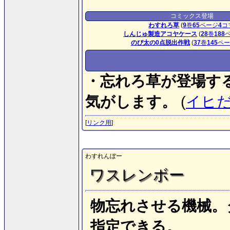
コミックス登場
わすれろ草
(
9
巻
65
ページ
4
コ
しんじゅ製造アコヤケース
(
28
巻
188
のび太の0点脱出作戦
(
37
巻
145
ペー
・忘れろ草が登場す
気がします。
(
イヒ
[
リンク用
]
わすれんぼー
ワスレンボー
物忘れさせる機械。
指定できる。