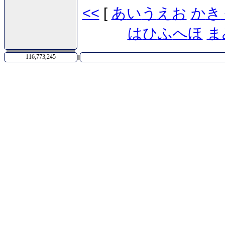
<<
[
あ
い
う
え
お
か
き
は
ひ
ふ
へ
ほ
ま
116,773,245