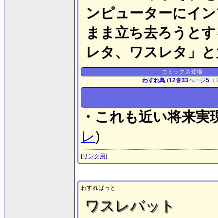
ンピューターにイン
まま立ち去ろうとす
レタ、ワスレタ」と
コミックス登場
わすれ鳥
(
12
巻
33
ページ
5
コ
・これも近い将来実
レ
)
[
リンク用
]
わすればっと
ワスレバット