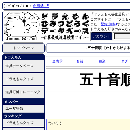
(ノ=ﾟдﾟ=)ノミ■ ＜
念画紙～!!
「ドラえもん秘密道具デ
このサイトは、ドラえも
また、
登録(無料)
すると
ドラえもん好きのみんな
アカウント
トップページ
- 五十音順 【わ】から始まる
ドラえもん
全表示
名前
種類
タグ
道具データベース
五十音
ドラえもんクイズ
道具打鍵トレーニング
メンバー
ユーザ登録
ランキング
ドラえもんクイズ
わいろう