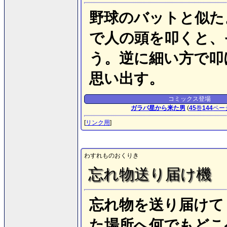
野球のバットと似た
で人の頭を叩くと、
う。逆に細い方で叩
思い出す。
コミックス登場
ガラパ星から来た男
(
45
巻
144
ペー
[
リンク用
]
わすれものおくりき
忘れ物送り届け機
忘れ物を送り届けて
た場所へ何でもどこ