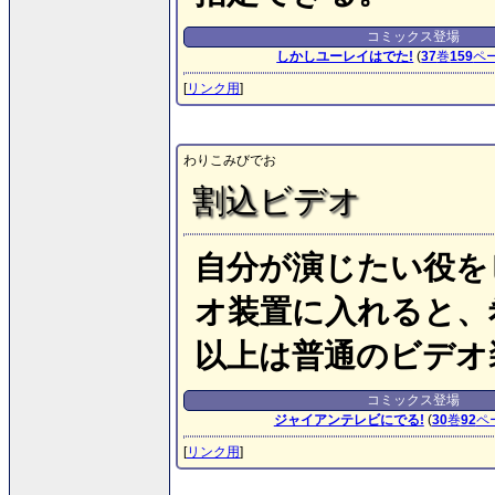
コミックス登場
しかしユーレイはでた!
(
37
巻
159
ペ
[
リンク用
]
わりこみびでお
割込ビデオ
自分が演じたい役を
オ装置に入れると、
以上は普通のビデオ
コミックス登場
ジャイアンテレビにでる!
(
30
巻
92
ペ
[
リンク用
]