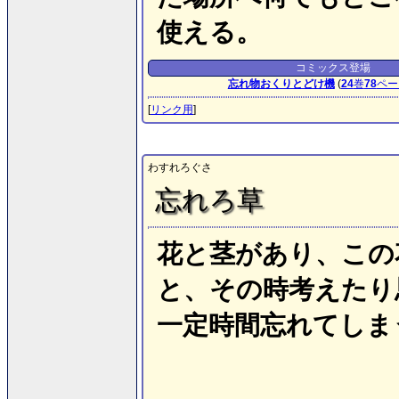
使える。
コミックス登場
忘れ物おくりとどけ機
(
24
巻
78
ペー
[
リンク用
]
わすれろぐさ
忘れろ草
花と茎があり、この
と、その時考えたり
一定時間忘れてしま