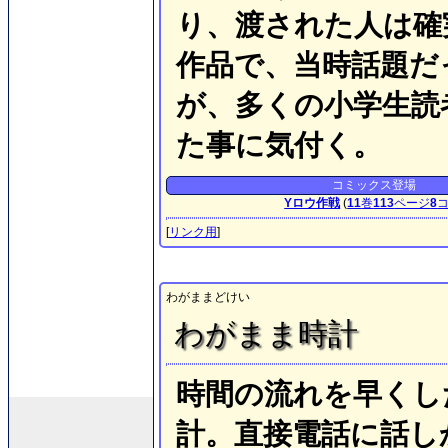
り、渡された人は確
作品で、当時話題だ
が、多くの小学生読
た事に気付く。
コミックス登場
Yロウ作戦
(
11
巻
113
ページ
8
[
リンク用
]
わがままどけい
わがまま時計
時間の流れを早くし
計。直接電話に話し