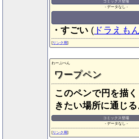
コミックス登場
- データなし -
・すごい
(
ドラえも
[
リンク用
]
わーぷぺん
ワープペン
このペンで円を描く
きたい場所に通じる
コミックス登場
- データなし -
[
リンク用
]