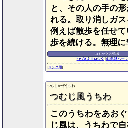
と、その人の手の形
れる。取り消しガス
例えば散歩を任せて
歩を続ける。無理に
コミックス登場
つづきをヨロシク
(
41
巻
45
ページ
[
リンク用
]
つむじかぜうちわ
つむじ風うちわ
このうちわをあおぐ
じ風は、うちわで自