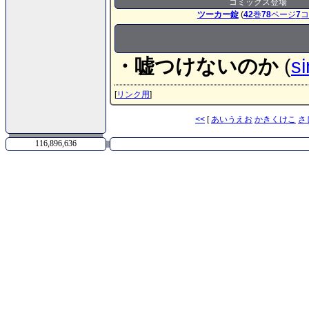
コミックス登場
ツーカー錠
(
42
巻
78
ページ
7
コ
・嘘つけないのか
(
si
[
リンク用
]
<<
[
あ
い
う
え
お
か
き
く
け
こ
さ
116,896,636