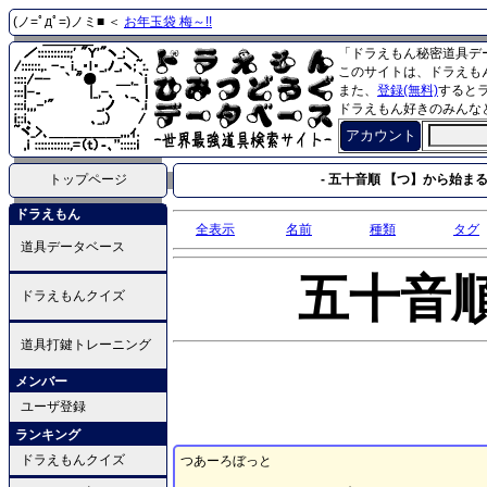
(ノ=ﾟдﾟ=)ノミ■ ＜
お年玉袋 梅～!!
「ドラえもん秘密道具デ
このサイトは、ドラえも
また、
登録(無料)
すると
ドラえもん好きのみんな
アカウント
トップページ
- 五十音順 【つ】から始まる
ドラえもん
全表示
名前
種類
タグ
道具データベース
五十音
ドラえもんクイズ
道具打鍵トレーニング
メンバー
ユーザ登録
ランキング
ドラえもんクイズ
つあーろぼっと