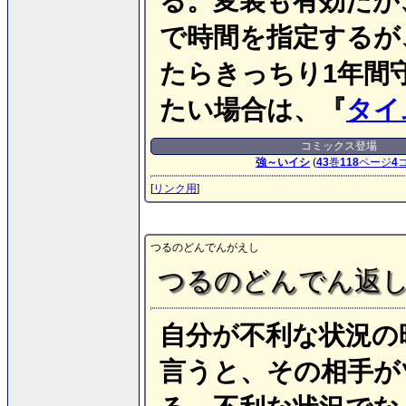
る。変装も有効だが
で時間を指定するが
たらきっちり1年間
たい場合は、『
タイ
コミックス登場
強～いイシ
(
43
巻
118
ページ
4
[
リンク用
]
つるのどんでんがえし
つるのどんでん返
自分が不利な状況の
言うと、その相手が