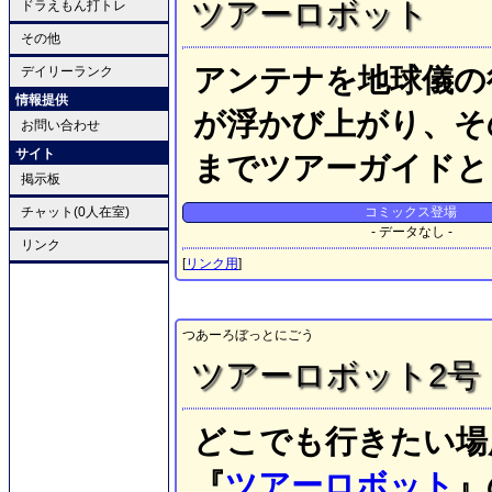
ツアーロボット
ドラえもん打トレ
その他
アンテナを地球儀の
デイリーランク
情報提供
が浮かび上がり、そ
お問い合わせ
サイト
までツアーガイドと
掲示板
チャット(0人在室)
コミックス登場
- データなし -
リンク
[
リンク用
]
つあーろぼっとにごう
ツアーロボット2号
どこでも行きたい場
『
ツアーロボット
』