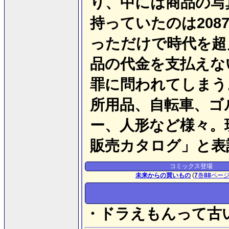
り、中には商品の写
持っていたのは20
っただけで時代を超
品の代金を支払えな
罪に問われてしまう
所用品、自転車、ゴ
ー、人形など様々。
販売カタログ」と表
コミックス登場
未来からの買いもの
(
7
巻
88
ペー
・ドラえもんって古