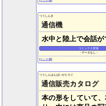
[
リンク用
]
つうしんき
通信機
水中と陸上で会話が
コミックス登場
- データなし -
[
リンク用
]
つうしんはんばいかたろぐ
通信販売カタログ
本の形をしていて、