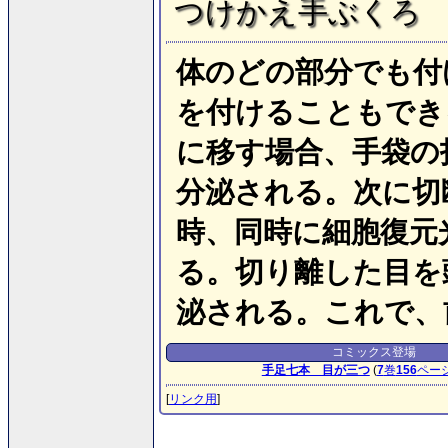
つけかえ手ぶくろ
体のどの部分でも付
を付けることもでき
に移す場合、手袋の
分泌される。次に切
時、同時に細胞復元
る。切り離した目を
泌される。これで、
コミックス登場
手足七本 目が三つ
(
7
巻
156
ペー
[
リンク用
]