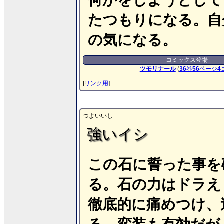
たつもりになる。自
の気になる。
コミックス登場
ツモリナール
(
36
巻
56
ページ
4
[
リンク用
]
つよいいし
強いイシ
この石に誓った事を
る。石の力はドラえ
徹底的に痛めつけ、