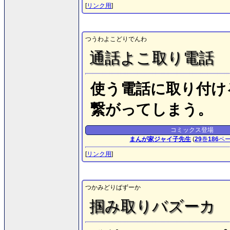
[
リンク用
]
つうわよこどりでんわ
通話よこ取り電話
使う電話に取り付け
繋がってしまう。
コミックス登場
まんが家ジャイ子先生
(
29
巻
186
ペ
[
リンク用
]
つかみどりばずーか
掴み取りバズーカ