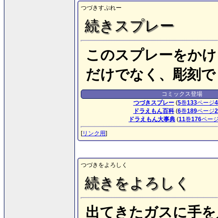
つづきすぷれー
続きスプレー
このスプレーをかけ
だけでなく、彫刻で
コミックス登場
つづきスプレー
(
5
巻
133
ページ
4
ドラえもん百科
(
6
巻
189
ページ
2
ドラえもん大事典
(
11
巻
176
ペー
[
リンク用
]
つづきをよろしく
続きをよろしく
出てきたガスに手を