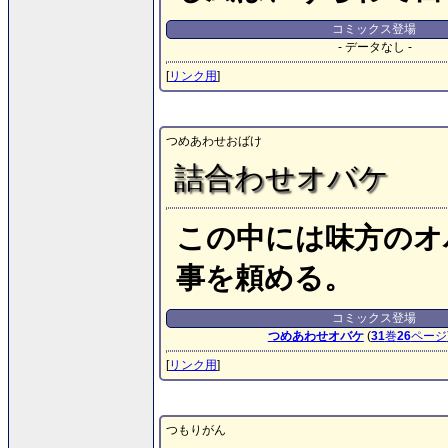
コミックス登場
- データなし -
[
リンク用
]
つめあわせおばけ
詰合わせオバケ
この中には味方のオ
事を頼める。
コミックス登場
つめあわせオバケ
(
31
巻
26
ページ
[
リンク用
]
つもりがん