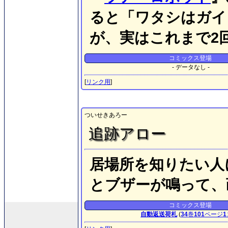
ると「ワタシはガイ
が、実はこれまで2
コミックス登場
- データなし -
[
リンク用
]
ついせきあろー
追跡アロー
居場所を知りたい人
とブザーが鳴って、
コミックス登場
自動返送荷札
(
34
巻
101
ページ
1