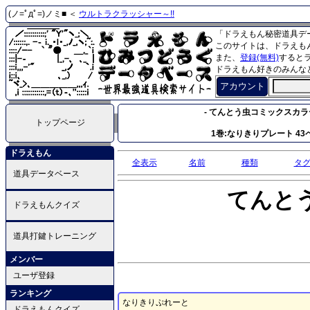
(ノ=ﾟдﾟ=)ノミ■ ＜
ウルトラクラッシャー～!!
「ドラえもん秘密道具デ
このサイトは、ドラえも
また、
登録(無料)
すると
ドラえもん好きのみんな
アカウント
- てんとう虫コミックスカ
トップページ
1巻:なりきりプレート 43ペ
ドラえもん
全表示
名前
種類
タ
道具データベース
てんと
ドラえもんクイズ
道具打鍵トレーニング
メンバー
ユーザ登録
ランキング
なりきりぷれーと
ドラえもんクイズ