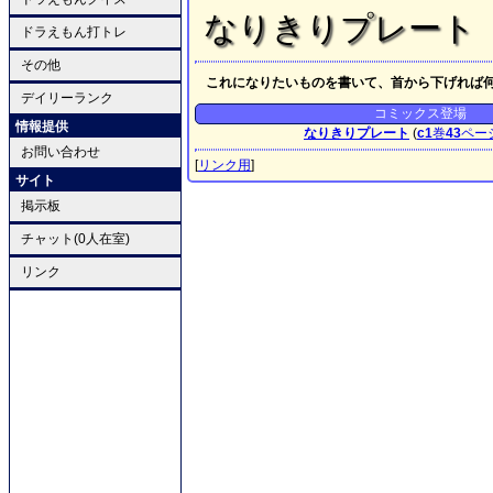
なりきりプレート
ドラえもん打トレ
その他
これになりたいものを書いて、首から下げれば
デイリーランク
コミックス登場
情報提供
なりきりプレート
(
c1
巻
43
ペー
お問い合わせ
[
リンク用
]
サイト
掲示板
チャット(0人在室)
リンク