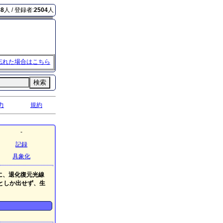
38
人 / 登録者:
2504
人
忘れた場合はこちら
検索
力
規約
-
記録
具象化
に、退化復元光線
としか出せず、生