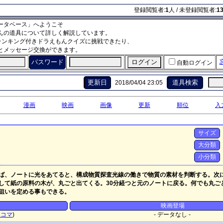
登録閲覧者:
1
人 / 未登録閲覧者:
1
ータベース」へようこそ
んの道具について詳しく解説しています。
ランキング付きドラえもんクイズに挑戦できたり、
とメッセージ交換ができます。
パスワード
自動ログイン
更新日
道具検索
2018/04/04 23:05
漫画
映画
画像
更新
順位
入
サイズ
大分類
小分類
ば、ノートに光をあてると、構成物質探査光線の働きで物質の素材を判断する。次
して紙の原料の木が、丸ごと出てくる。30分経つと元のノートに戻る。何でも丸ご
狙いを定める事もできる。
映画登場
2
コマ
)
- データなし -