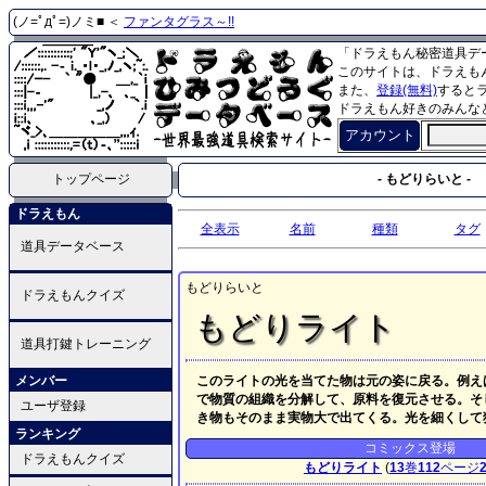
(ノ=ﾟдﾟ=)ノミ■ ＜
ファンタグラス～!!
「ドラえもん秘密道具デ
このサイトは、ドラえも
また、
登録(無料)
すると
ドラえもん好きのみんな
アカウント
トップページ
- もどりらいと -
ドラえもん
全表示
名前
種類
タグ
道具データベース
もどりらいと
ドラえもんクイズ
もどりライト
道具打鍵トレーニング
メンバー
このライトの光を当てた物は元の姿に戻る。例え
で物質の組織を分解して、原料を復元させる。そ
ユーザ登録
き物もそのまま実物大で出てくる。光を細くして
ランキング
コミックス登場
ドラえもんクイズ
もどりライト
(
13
巻
112
ページ