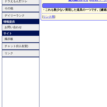
無人島の作り方
(
9
巻
91
ページ
ドラえもん打トレ
その他
・これも数少ない実現した道具の一つです。[濾過
デイリーランク
[
リンク用
]
情報提供
お問い合わせ
サイト
掲示板
チャット(0人在室)
リンク