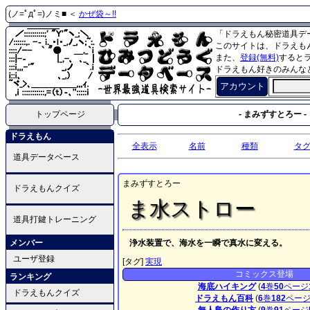
(ノ=ﾟдﾟ=)ノミ■ ＜
かぜ袋～!!
「ドラえもん秘密道具デ
このサイトは、ドラえも
また、
登録(無料)
すると
ドラえもん好きのみんな
アカウント
トップページ
- まみずすとろー -
ドラえもん
全表示
名前
種類
タ
道具データベース
まみずすとろー
ドラえもんクイズ
ま水ストロー
道具打鍵トレーニング
メンバー
浄水装置で、海水を一瞬で真水に変える。
ユーザ登録
[タグ]
実現
コミックス登場
ランキング
海底ハイキング
(
4
巻
50
ページ
ドラえもんクイズ
ドラえもん百科
(
6
巻
182
ペー