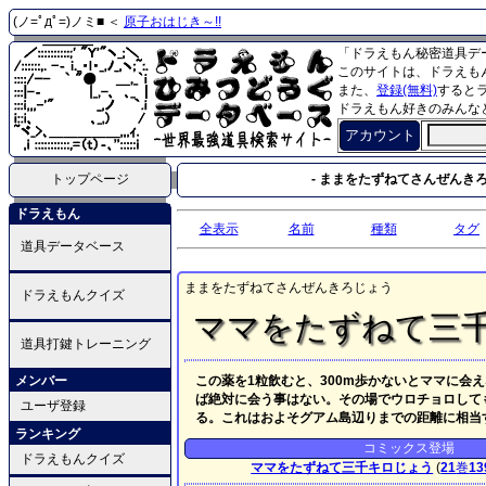
(ノ=ﾟдﾟ=)ノミ■ ＜
原子おはじき～!!
「ドラえもん秘密道具デ
このサイトは、ドラえも
また、
登録(無料)
すると
ドラえもん好きのみんな
アカウント
トップページ
- ままをたずねてさんぜんきろ
ドラえもん
全表示
名前
種類
タグ
道具データベース
ままをたずねてさんぜんきろじょう
ドラえもんクイズ
ママをたずねて三
道具打鍵トレーニング
メンバー
この薬を1粒飲むと、300m歩かないとママに
ば絶対に会う事はない。その場でウロチョロしても
ユーザ登録
る。これはおよそグアム島辺りまでの距離に相当
ランキング
コミックス登場
ドラえもんクイズ
ママをたずねて三千キロじょう
(
21
巻
13