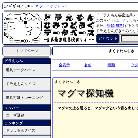
(ノ=ﾟдﾟ=)ノミ■ ＜
ネットロケット～!!
「ドラえもん秘密道具デ
このサイトは、ドラえも
また、
登録(無料)
すると
ドラえもん好きのみんな
アカウント
トップページ
- まぐまたんちき -
ドラえもん
全表示
名前
種類
タ
道具データベース
まぐまたんちき
ドラえもんクイズ
マグマ探知機
道具打鍵トレーニング
メンバー
マグマの上を通ると、マグマグという音を出し
ユーザ登録
ランキング
ドラえもんクイズ