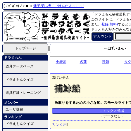
(ノ=ﾟдﾟ=)ノミ■ ＜
迷子探し機「ごはんだよ～」～!!
「ドラえもん秘密道具デ
このサイトは、ドラえも
また、
登録(無料)
すると
ドラえもん好きのみんな
アカウント
トップページ
- ほげいせん -
ドラえもん
全表示
名前
種類
タ
道具データベース
ほげいせん
ドラえもんクイズ
捕鯨船
道具打鍵トレーニング
メンバー
魚取りをするための小さな船。スモールライト
ユーザ登録
コミックス登場
- データなし -
ランキング
ドラえもんクイズ
[
リンク用
]