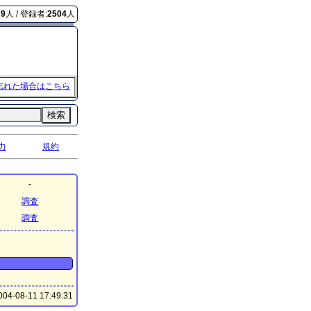
79
人 / 登録者:
2504
人
忘れた場合はこちら
検索
力
規約
-
調査
調査
04-08-11 17:49:31