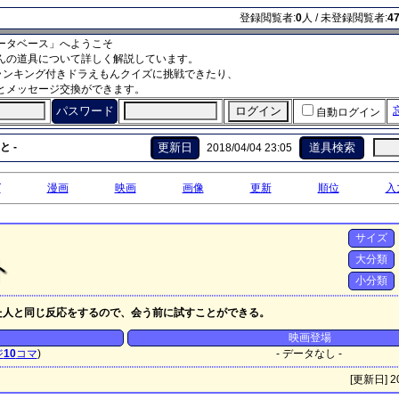
登録閲覧者:
0
人 / 未登録閲覧者:
4
ータベース」へようこそ
んの道具について詳しく解説しています。
ランキング付きドラえもんクイズに挑戦できたり、
とメッセージ交換ができます。
パスワード
自動ログイン
 -
更新日
道具検索
2018/04/04 23:05
グ
漫画
映画
画像
更新
順位
入
サイズ
大分類
ト
小分類
た人と同じ反応をするので、会う前に試すことができる。
映画登場
ジ
10
コマ
)
- データなし -
[更新日] 20