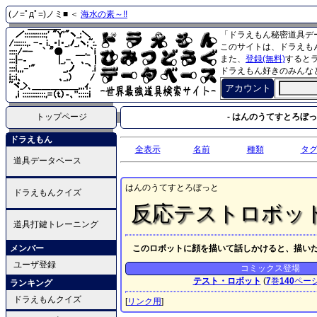
(ノ=ﾟдﾟ=)ノミ■ ＜
海水の素～!!
「ドラえもん秘密道具デ
このサイトは、ドラえも
また、
登録(無料)
すると
ドラえもん好きのみんな
アカウント
トップページ
- はんのうてすとろぼっと
ドラえもん
全表示
名前
種類
タ
道具データベース
はんのうてすとろぼっと
ドラえもんクイズ
反応テストロボッ
道具打鍵トレーニング
メンバー
このロボットに顔を描いて話しかけると、描い
ユーザ登録
コミックス登場
テスト・ロボット
(
7
巻
140
ペー
ランキング
ドラえもんクイズ
[
リンク用
]