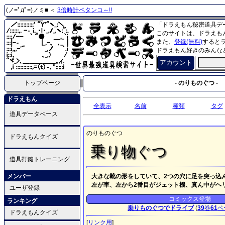
(ノ=ﾟдﾟ=)ノミ■ ＜
3倍時計ペタンコ～!!
「ドラえもん秘密道具デ
このサイトは、ドラえも
また、
登録(無料)
すると
ドラえもん好きのみんな
アカウント
トップページ
- のりものぐつ -
ドラえもん
全表示
名前
種類
タグ
道具データベース
のりものぐつ
ドラえもんクイズ
乗り物ぐつ
道具打鍵トレーニング
メンバー
大きな靴の形をしていて、2つの穴に足を突っ込
左が車、左から2番目がジェット機、真ん中がヘ
ユーザ登録
コミックス登場
ランキング
乗りものぐつでドライブ
(
39
巻
61
ペ
ドラえもんクイズ
[
リンク用
]