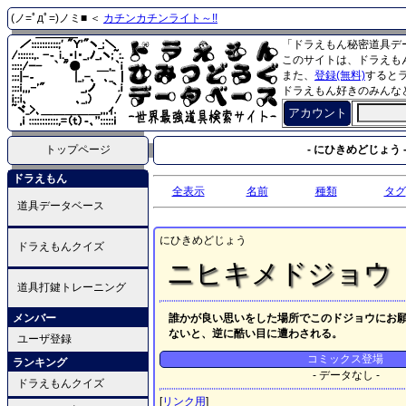
(ノ=ﾟдﾟ=)ノミ■ ＜
カチンカチンライト～!!
「ドラえもん秘密道具デ
このサイトは、ドラえも
また、
登録(無料)
すると
ドラえもん好きのみんな
アカウント
トップページ
- にひきめどじょう 
ドラえもん
全表示
名前
種類
タグ
道具データベース
にひきめどじょう
ドラえもんクイズ
ニヒキメドジョウ
道具打鍵トレーニング
メンバー
誰かが良い思いをした場所でこのドジョウにお
ないと、逆に酷い目に遭わされる。
ユーザ登録
コミックス登場
ランキング
- データなし -
ドラえもんクイズ
[
リンク用
]