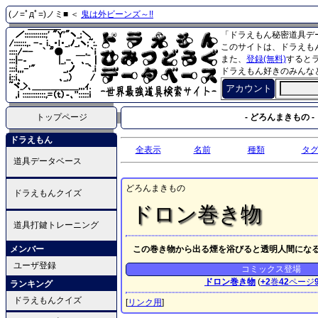
(ノ=ﾟдﾟ=)ノミ■ ＜
鬼は外ビーンズ～!!
「ドラえもん秘密道具デ
このサイトは、ドラえも
また、
登録(無料)
すると
ドラえもん好きのみんな
アカウント
トップページ
- どろんまきもの -
ドラえもん
全表示
名前
種類
タ
道具データベース
どろんまきもの
ドラえもんクイズ
ドロン巻き物
道具打鍵トレーニング
メンバー
この巻き物から出る煙を浴びると透明人間にな
ユーザ登録
コミックス登場
ドロン巻き物
(
+2
巻
42
ページ
ランキング
ドラえもんクイズ
[
リンク用
]