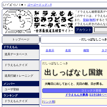
(ノ=ﾟдﾟ=)ノミ■ ＜
ゴーゴードッグ～!!
「ドラえもん秘密道具デ
このサイトは、ドラえも
また、
登録(無料)
すると
ドラえもん好きのみんな
アカウント
トップページ
- だしっぱなしこっき 
ドラえもん
全表示
名前
種類
タ
道具データベース
だしっぱなしこっき
ドラえもんクイズ
出しっぱなし国旗
道具打鍵トレーニング
メンバー
大晦日に出しておくと、元日の朝、日が昇る。
ユーザ登録
コミックス登場
ドラえもん大事典
(
11
巻
184
ペー
ランキング
ドラえもんクイズ
[
リンク用
]