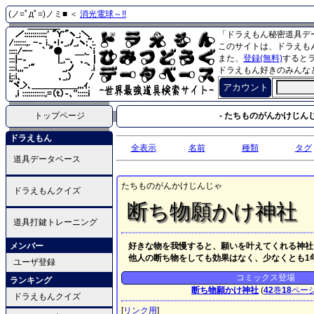
(ノ=ﾟдﾟ=)ノミ■ ＜
消光電球～!!
「ドラえもん秘密道具デ
このサイトは、ドラえも
また、
登録(無料)
すると
ドラえもん好きのみんな
アカウント
トップページ
- たちものがんかけじんじ
ドラえもん
全表示
名前
種類
タグ
道具データベース
たちものがんかけじんじゃ
ドラえもんクイズ
断ち物願かけ神社
道具打鍵トレーニング
メンバー
好きな物を我慢すると、願いを叶えてくれる神社
他人の断ち物をしても効果はなく、少なくとも1
ユーザ登録
コミックス登場
ランキング
断ち物願かけ神社
(
42
巻
18
ペー
ドラえもんクイズ
[
リンク用
]