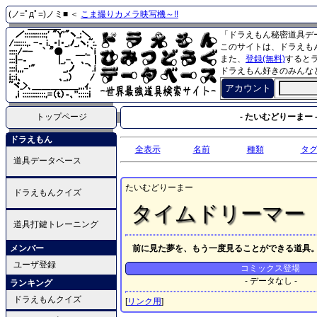
(ノ=ﾟдﾟ=)ノミ■ ＜
こま撮りカメラ映写機～!!
「ドラえもん秘密道具デ
このサイトは、ドラえも
また、
登録(無料)
すると
ドラえもん好きのみんな
アカウント
トップページ
- たいむどりーまー 
ドラえもん
全表示
名前
種類
タ
道具データベース
たいむどりーまー
ドラえもんクイズ
タイムドリーマー
道具打鍵トレーニング
メンバー
前に見た夢を、もう一度見ることができる道具
ユーザ登録
コミックス登場
- データなし -
ランキング
ドラえもんクイズ
[
リンク用
]