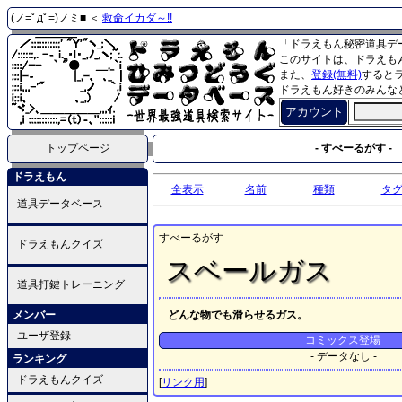
(ノ=ﾟдﾟ=)ノミ■ ＜
救命イカダ～!!
「ドラえもん秘密道具デ
このサイトは、ドラえも
また、
登録(無料)
すると
ドラえもん好きのみんな
アカウント
トップページ
- すべーるがす -
ドラえもん
全表示
名前
種類
タ
道具データベース
すべーるがす
ドラえもんクイズ
スベールガス
道具打鍵トレーニング
メンバー
どんな物でも滑らせるガス。
ユーザ登録
コミックス登場
- データなし -
ランキング
ドラえもんクイズ
[
リンク用
]