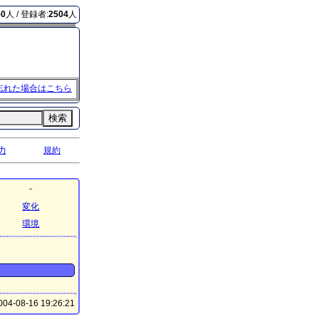
50
人 / 登録者:
2504
人
忘れた場合はこちら
検索
力
規約
-
変化
環境
04-08-16 19:26:21