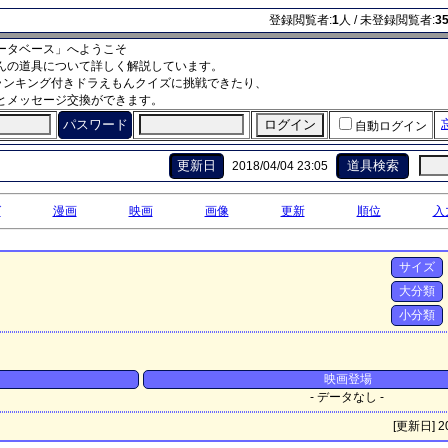
登録閲覧者:
1
人 / 未登録閲覧者:
3
ータベース」へようこそ
んの道具について詳しく解説しています。
ランキング付きドラえもんクイズに挑戦できたり、
とメッセージ交換ができます。
パスワード
自動ログイン
更新日
道具検索
2018/04/04 23:05
グ
漫画
映画
画像
更新
順位
入
サイズ
大分類
小分類
映画登場
- データなし -
[更新日] 20