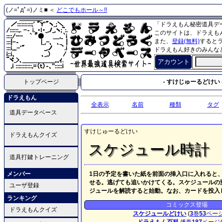
(ノ=ﾟдﾟ=)ノミ■ ＜
どこでもホール～!!
「ドラえもん秘密道具デ
このサイトは、ドラえも
また、
登録(無料)
すると
ドラえもん好きのみんな
アカウント
トップページ
- すけじゅーるどけい 
ドラえもん
全表示
名前
種類
タグ
道具データベース
すけじゅーるどけい
ドラえもんクイズ
スケジュール時計
道具打鍵トレーニング
メンバー
1日の予定を書いた紙を前面の挿入口に入れると
せる。逃げても追いかけてくる。スケジュールの
ユーザ登録
ジュールを解読すると始動。なお、カードを投入
ランキング
コミックス登場
ドラえもんクイズ
スケジュールどけい
(
3
巻
53
ペー