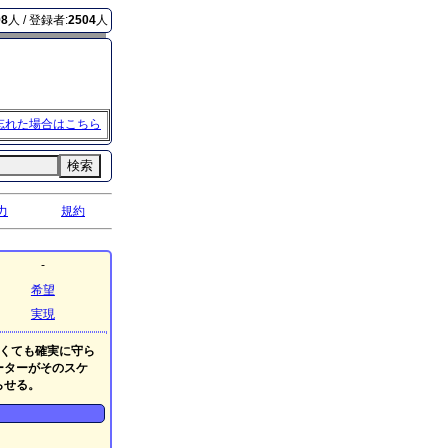
98
人 / 登録者:
2504
人
忘れた場合はこちら
検索
力
規約
-
希望
実現
くても確実に守ら
ーターがそのスケ
らせる。