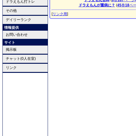
ドラえもん百科
(
6
巻
187
ページ
ドラえもん打トレ
ドラえもんが重病に？
(
45
巻
18
ペ
その他
[
リンク用
]
デイリーランク
情報提供
お問い合わせ
サイト
掲示板
チャット(0人在室)
リンク