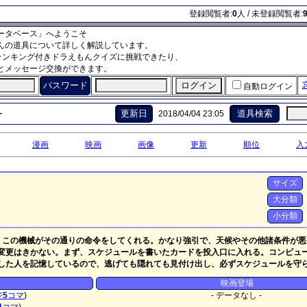
登録閲覧者:
0
人 / 未登録閲覧者:
ータベース」へようこそ
んの道具について詳しく解説しています。
ランキング付きドラえもんクイズに挑戦できたり、
とメッセージ交換ができます。
パスワード
自動ログイン
-
更新日
道具検索
2018/04/04 23:05
漫画
映画
画像
更新
順位
入
サイズ
大分類
小分類
、この機械がその通りの命令をしてくれる。かなり強引で、天候やその他諸条件が悪
変更はきかない。まず、スケジュールを書いたカードを投入口に入れる。コンピュ
した人を記憶しているので、逃げても隠れても見付け出し、必ずスケジュールを守
映画登場
ジ
5
コマ
)
- データなし -