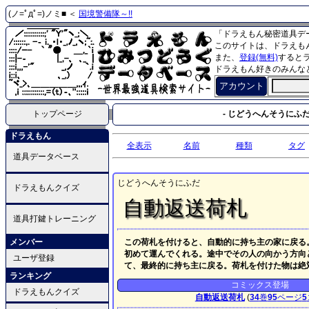
(ノ=ﾟдﾟ=)ノミ■ ＜
国境警備隊～!!
「ドラえもん秘密道具デ
このサイトは、ドラえも
また、
登録(無料)
すると
ドラえもん好きのみんな
アカウント
トップページ
- じどうへんそうにふだ 
ドラえもん
全表示
名前
種類
タグ
道具データベース
じどうへんそうにふだ
ドラえもんクイズ
自動返送荷札
道具打鍵トレーニング
メンバー
この荷札を付けると、自動的に持ち主の家に戻る
初めて運んでくれる。途中でその人の向かう方向
ユーザ登録
て、最終的に持ち主に戻る。荷札を付けた物は絶
ランキング
コミックス登場
ドラえもんクイズ
自動返送荷札
(
34
巻
95
ページ
5