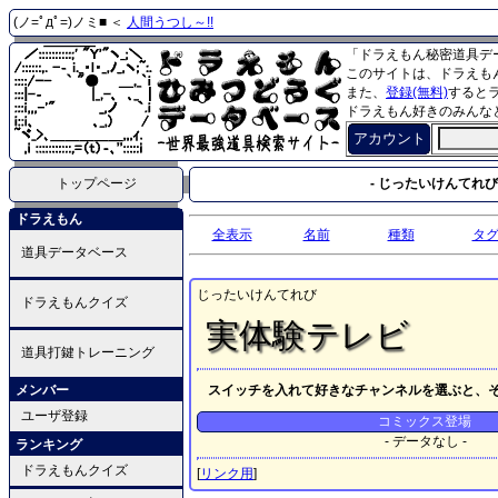
(ノ=ﾟдﾟ=)ノミ■ ＜
人間うつし～!!
「ドラえもん秘密道具デ
このサイトは、ドラえも
また、
登録(無料)
すると
ドラえもん好きのみんな
アカウント
トップページ
- じったいけんてれび 
ドラえもん
全表示
名前
種類
タ
道具データベース
じったいけんてれび
ドラえもんクイズ
実体験テレビ
道具打鍵トレーニング
メンバー
スイッチを入れて好きなチャンネルを選ぶと、
ユーザ登録
コミックス登場
- データなし -
ランキング
ドラえもんクイズ
[
リンク用
]