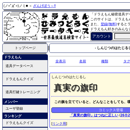
(ノ=ﾟдﾟ=)ノミ■ ＜
ざんげぼう～!!
「ドラえもん秘密道具デ
このサイトは、ドラえも
また、
登録(無料)
すると
ドラえもん好きのみんな
アカウント
トップページ
- しんじつのはたじるし
ドラえもん
全表示
名前
種類
タ
道具データベース
しんじつのはたじるし
ドラえもんクイズ
真実の旗印
道具打鍵トレーニング
メンバー
この旗を立てていると、どんなことをしても、
ユーザ登録
コミックス登場
「真実の旗印」はつねに正しい
(
26
巻
2
ランキング
ドラえもんクイズ
[
リンク用
]