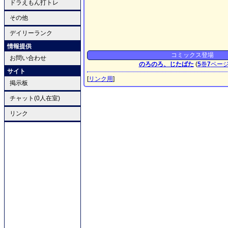
ドラえもん打トレ
その他
デイリーランク
情報提供
コミックス登場
お問い合わせ
のろのろ、じたばた
(
5
巻
7
ペー
サイト
[
リンク用
]
掲示板
チャット(0人在室)
リンク