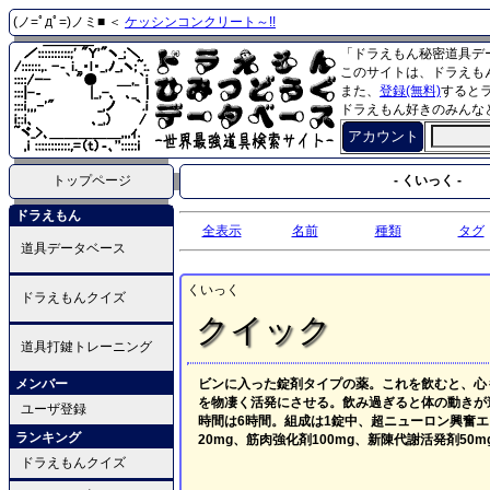
(ノ=ﾟдﾟ=)ノミ■ ＜
ケッシンコンクリート～!!
「ドラえもん秘密道具デ
このサイトは、ドラえも
また、
登録(無料)
すると
ドラえもん好きのみんな
アカウント
トップページ
- くいっく -
ドラえもん
全表示
名前
種類
タグ
道具データベース
くいっく
ドラえもんクイズ
クイック
道具打鍵トレーニング
メンバー
ビンに入った錠剤タイプの薬。これを飲むと、心
を物凄く活発にさせる。飲み過ぎると体の動きが
ユーザ登録
時間は6時間。組成は1錠中、超ニューロン興奮エキ
ランキング
20mg、筋肉強化剤100mg、新陳代謝活発剤50m
ドラえもんクイズ