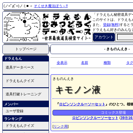
(ノ=ﾟдﾟ=)ノミ■ ＜
そくせき魔法ぼう～!!
「ドラえもん秘密道具デ
このサイトは、ドラえも
また、
登録(無料)
すると
ドラえもん好きのみんな
アカウント
トップページ
- きものんえき -
ドラえもん
全表示
名前
種類
タ
道具データベース
きものんえき
ドラえもんクイズ
キモノン液
道具打鍵トレーニング
メンバー
『
ロビンソンクルーソーセット
』のひとつ。植
ユーザ登録
コミックス登場
ロビンソンクルーソーセット
(
39
巻
16
ランキング
ドラえもんクイズ
[
リンク用
]