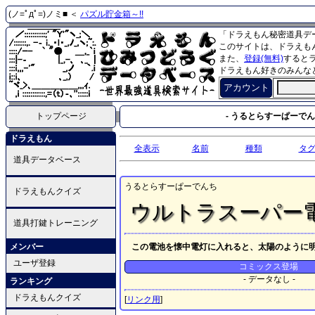
(ノ=ﾟдﾟ=)ノミ■ ＜
パズル貯金箱～!!
「ドラえもん秘密道具デ
このサイトは、ドラえも
また、
登録(無料)
すると
ドラえもん好きのみんな
アカウント
トップページ
- うるとらすーぱーでんち
ドラえもん
全表示
名前
種類
タ
道具データベース
うるとらすーぱーでんち
ドラえもんクイズ
ウルトラスーパー
道具打鍵トレーニング
メンバー
この電池を懐中電灯に入れると、太陽のように
ユーザ登録
コミックス登場
- データなし -
ランキング
ドラえもんクイズ
[
リンク用
]