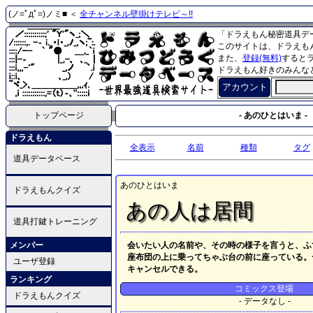
(ノ=ﾟдﾟ=)ノミ■ ＜
全チャンネル壁掛けテレビ～!!
「ドラえもん秘密道具デ
このサイトは、ドラえも
また、
登録(無料)
すると
ドラえもん好きのみんな
アカウント
トップページ
- あのひとはいま -
ドラえもん
全表示
名前
種類
タグ
道具データベース
あのひとはいま
ドラえもんクイズ
あの人は居間
道具打鍵トレーニング
メンバー
会いたい人の名前や、その時の様子を言うと、ふ
座布団の上に乗ってちゃぶ台の前に座っている。
ユーザ登録
キャンセルできる。
ランキング
コミックス登場
ドラえもんクイズ
- データなし -