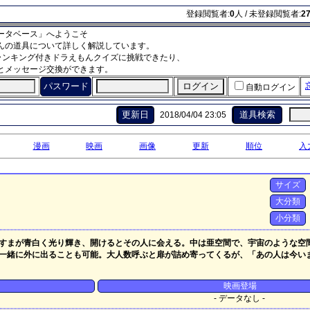
登録閲覧者:
0
人 / 未登録閲覧者:
2
ータベース」へようこそ
んの道具について詳しく解説しています。
ランキング付きドラえもんクイズに挑戦できたり、
とメッセージ交換ができます。
パスワード
自動ログイン
更新日
道具検索
2018/04/04 23:05
漫画
映画
画像
更新
順位
入
サイズ
大分類
小分類
すまが青白く光り輝き、開けるとその人に会える。中は亜空間で、宇宙のような空
一緒に外に出ることも可能。大人数呼ぶと扉が詰め寄ってくるが、「あの人は今い
映画登場
- データなし -