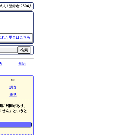
76
人 / 登録者:
2504
人
忘れた場合はこちら
検索
力
規約
中
調査
発見
間に居間があり、
ません」というと