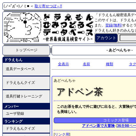
(ノ=ﾟдﾟ=)ノミ■ ＜
取り寄せつぼ～!!
「ドラえもん秘密道具デ
このサイトは、ドラえも
また、
登録(無料)
すると
ドラえもん好きのみんな
アカウント
トップページ
- あどべんちゃ -
ドラえもん
全表示
名前
種類
タ
道具データベース
あどべんちゃ
ドラえもんクイズ
アドベン茶
道具打鍵トレーニング
メンバー
このお茶を飲んで外に遊びに出ると、大冒険が
も美味しい。
ユーザ登録
コミックス登場
ランキング
アドベン茶で大冒険
(
36
巻
98
ペ
ドラえもんクイズ
[
リンク用
]