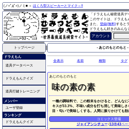
(ノ=ﾟдﾟ=)ノミ■ ＜
ほくろ型スピーカーとマイク～!!
「ドラえもん秘密道具デ
このサイトは、ドラえも
また、
登録(無料)
すると
ドラえもん好きのみんな
アカウント
トップページ
- あじのもとのもと -
ドラえもん
全表示
名前
種類
タグ
道具データベース
あじのもとのもと
ドラえもんクイズ
味の素の素
道具打鍵トレーニング
メンバー
一種の調味料で、この粉末をかけると、どんなに
キスが33.3%、不味い成分を打ち消して美味しさ
ユーザ登録
目・匂いで美味しくする。人間に振りかけても効
ランキング
コミックス登場
ドラえもんクイズ
ジャイアンシチュー
(
13
巻
43
ペー