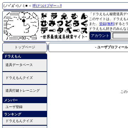
(ノ=ﾟдﾟ=)ノミ■ ＜
呼びつけブザー～!!
「ドラえもん秘密道具デ
このサイトは、ドラえも
また、
登録(無料)
すると
ドラえもん好きのみんな
アカウント
トップページ
- ユーザプロフィール 
ドラえもん
道具データベース
ドラえもんクイズ
道具打鍵トレーニング
この
メンバー
ユーザ登録
ランキング
ドラえもんクイズ