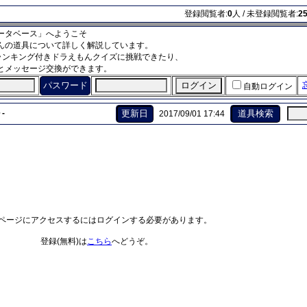
登録閲覧者:
0
人 / 未登録閲覧者:
2
ータベース」へようこそ
んの道具について詳しく解説しています。
ランキング付きドラえもんクイズに挑戦できたり、
とメッセージ交換ができます。
パスワード
自動ログイン
-
更新日
道具検索
2017/09/01 17:44
ページにアクセスするにはログインする必要があります。
登録(無料)は
こちら
へどうぞ。