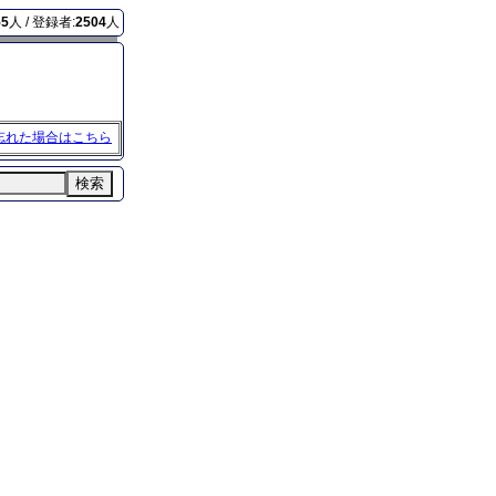
55
人 / 登録者:
2504
人
忘れた場合はこちら
検索