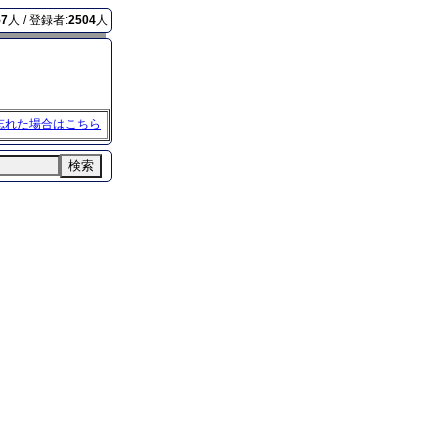
57
人 / 登録者:
2504
人
忘れた場合はこちら
検索