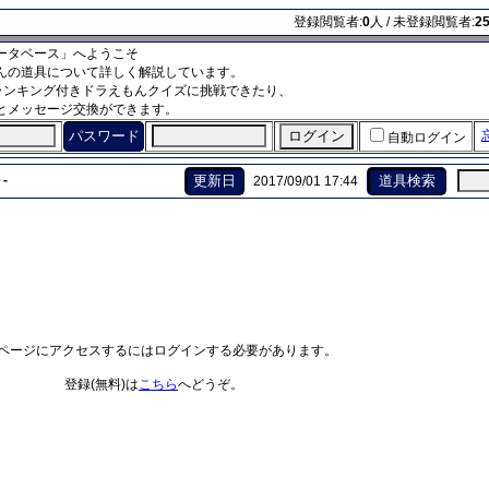
登録閲覧者:
0
人 / 未登録閲覧者:
2
ータベース」へようこそ
んの道具について詳しく解説しています。
ランキング付きドラえもんクイズに挑戦できたり、
とメッセージ交換ができます。
パスワード
自動ログイン
-
更新日
道具検索
2017/09/01 17:44
ページにアクセスするにはログインする必要があります。
登録(無料)は
こちら
へどうぞ。