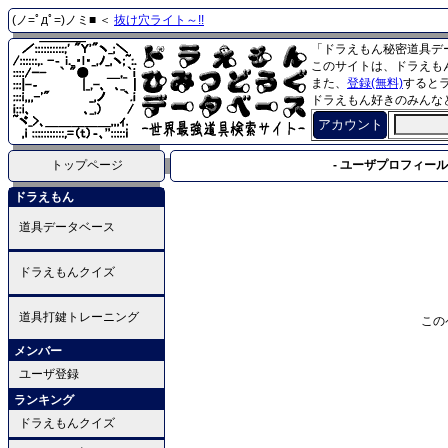
(ノ=ﾟдﾟ=)ノミ■ ＜
抜け穴ライト～!!
「ドラえもん秘密道具デ
このサイトは、ドラえも
また、
登録(無料)
すると
ドラえもん好きのみんな
アカウント
トップページ
- ユーザプロフィール 
ドラえもん
道具データベース
ドラえもんクイズ
道具打鍵トレーニング
この
メンバー
ユーザ登録
ランキング
ドラえもんクイズ