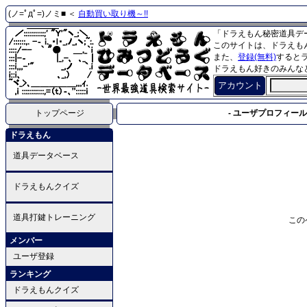
(ノ=ﾟдﾟ=)ノミ■ ＜
自動買い取り機～!!
「ドラえもん秘密道具デ
このサイトは、ドラえも
また、
登録(無料)
すると
ドラえもん好きのみんな
アカウント
トップページ
- ユーザプロフィール 
ドラえもん
道具データベース
ドラえもんクイズ
道具打鍵トレーニング
この
メンバー
ユーザ登録
ランキング
ドラえもんクイズ