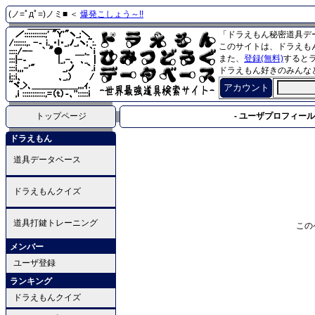
(ノ=ﾟдﾟ=)ノミ■ ＜
爆発こしょう～!!
「ドラえもん秘密道具デ
このサイトは、ドラえも
また、
登録(無料)
すると
ドラえもん好きのみんな
アカウント
トップページ
- ユーザプロフィール 
ドラえもん
道具データベース
ドラえもんクイズ
道具打鍵トレーニング
この
メンバー
ユーザ登録
ランキング
ドラえもんクイズ